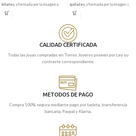
kilates
, y formada por la imagen a
quilates
, y formada por la imagen a
relieve con todos sus realistas detalles
relieve con todos sus realistas detalles
tallados. Estupenda para llevar a diario.
tallados. Estupenda para llevar a diario
y esté siempre contigo.
Puedes encontrarla en nuestras
tiendas de Málaga, o comprarla
Encuéntrala en nuestras tiendas de
online y te la enviamos a casa.
Málaga y Melilla, o cómprala online y te
CALIDAD CERTIFICADA
la llevamos a casa.
Todas las joyas compradas en Torres Joyeros poseen por Ley su
contraste correspondiente.
METODOS DE PAGO
Compra 100% segura mediante pago por tarjeta, transferencia
bancaria, Paypal y Klarna.