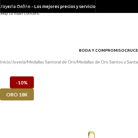
Skip to navigation
Joyeria Online - Los mejores precios y servicio
Skip to main content
BODA Y COMPROMISO
CRUCE
Inicio
/
Joyería
/
Medallas Santoral de Oro
/
Medallas de Oro Santos y Sant
-10%
ORO 18K