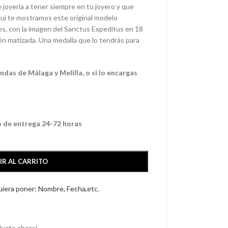
 joyería a tener siempre en tu joyero y que
uí te mostramos este original modelo
tes, con la imagen del Sanctus Expeditus en 18
ión matizada. Una medalla que lo tendrás para
das de Málaga y Melilla, o si lo encargas
o de entrega 24-72 horas
IR AL CARRITO
quiera poner: Nombre, Fecha,etc.
ducto ahora!