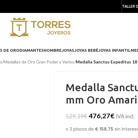
TALLER 
S DE ORO
DIAMANTES
HOMBRE
JOYAS
JOYAS BEBÉ
JOYAS INFANTIL
ME
as
/
Medallas de Oro Gran Poder y Varios
/
Medalla Sanctus Expeditus 18
Medalla Sanct
mm Oro Amaril
476,27
€
529,19
€
IVA incl.