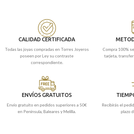
transportando la cruz y decorada por unas
detalles tallados. Est
sencillas tallas laterales.
diario.
Puedes encontrarla en nuestras tiendas
Puedes encontrarla
de Málaga, o comprarla online y te la
de Málaga, o comprar
enviamos a casa.
enviamos a casa.
CALIDAD CERTIFICADA
METOD
Todas las joyas compradas en Torres Joyeros
Compra 100% se
poseen por Ley su contraste
tarjeta, transfe
correspondiente.
ENVÍOS GRATUITOS
TIEMP
Envío gratuito en pedidos superiores a 50€
Recibirás el pedi
en Península, Baleares y Melilla.
plazo d