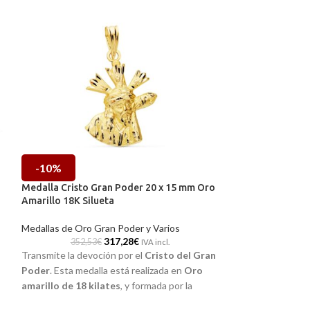
-10%
-10%
Medalla Cristo Gran Poder 20 x 15 mm Oro
Medalla Cristo 
Amarillo 18K Silueta
Amarillo 18K con
Medallas de Oro Gran Poder y Varios
Medallas de Oro G
317,28
€
352,53
€
968,32
IVA incl.
Transmite la devoción por el
Cristo del Gran
Con esta
medall
Poder
. Esta medalla está realizada en
Oro
contigo al
Cristo
amarillo de 18 kilates
, y formada por la
en
Oro amarillo d
silueta con todos sus realistas detalles
imagen central a r