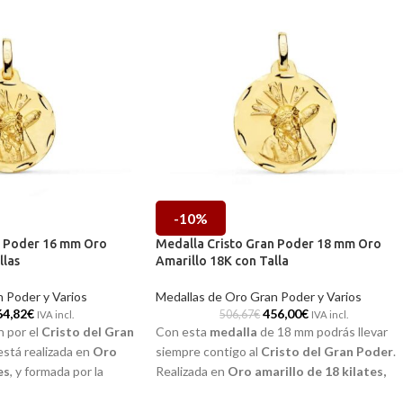
-10%
n Poder 16 mm Oro
Medalla Cristo Gran Poder 18 mm Oro
llas
Amarillo 18K con Talla
 Poder y Varios
Medallas de Oro Gran Poder y Varios
64,82
€
456,00
€
506,67
€
IVA incl.
IVA incl.
n por el
Cristo del Gran
Con esta
medalla
de 18 mm podrás llevar
está realizada en
Oro
siempre contigo al
Cristo del Gran Poder
.
es
, y formada por la
Realizada en
Oro amarillo de 18 kilates,
todos sus realistas
realista imagen central a relieve