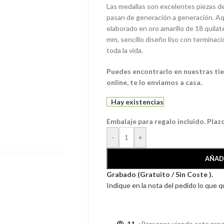
Las medallas son excelentes piezas de
pasan de generación a generación. Aq
elaborado en oro amarillo de 18 quila
mm, sencillo diseño liso con terminac
toda la vida.
Puedes encontrarlo en nuestras tien
online, te lo enviamos a casa.
Hay existencias
Embalaje para regalo incluido. Plaz
-
+
AÑAD
Grabado (Gratuito / Sin Coste ).
Indique en la nota del pedido lo que 
11
¡Personas viendo este pro