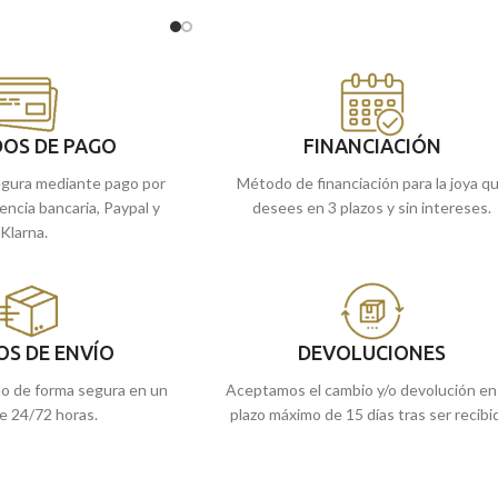
upenda para llevar a
transportando la cruz y decorada por unas
sencillas tallas laterales.
 en nuestras tiendas
Puedes encontrarla en nuestras tiendas
la online y te la
de Málaga, o comprarla online y te la
enviamos a casa.
OS DE PAGO
FINANCIACIÓN
gura mediante pago por
Método de financiación para la joya q
rencia bancaria, Paypal y
desees en 3 plazos y sin intereses.
Klarna.
OS DE ENVÍO
DEVOLUCIONES
do de forma segura en un
Aceptamos el cambio y/o devolución en
e 24/72 horas.
plazo máximo de 15 días tras ser recibi