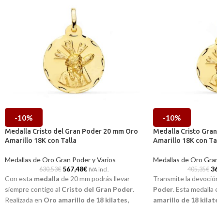
-10%
-10%
Medalla Cristo del Gran Poder 20 mm Oro
Medalla Cristo Gra
Amarillo 18K con Talla
Amarillo 18K con Ta
Medallas de Oro Gran Poder y Varios
Medallas de Oro Gran
567,48
€
3
630,53
€
405,35
€
IVA incl.
Con esta
medalla
de 20 mm podrás llevar
Transmite la devoció
siempre contigo al
Cristo del Gran Poder
.
Poder
. Esta medalla 
Realizada en
Oro amarillo de 18 kilates,
amarillo de 18 kilat
realista imagen central a relieve
imagen a relieve con 