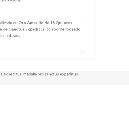
ealizada en
Oro Amarillo de 18 Quilates
.
ve del
Sanctus Expeditus
, con borde rodeado
ón matizada.
us expeditus
,
medalla oro sanctus expeditus