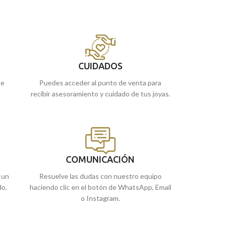
tallados. Estupenda para llevar a diario.
transportando la 
sencillas dobles ta
Puedes encontrarla en nuestras tiendas
de Málaga, o comprarla online y te la
Puedes encontrar
enviamos a casa.
de Málaga, o comp
enviamos a casa.
CUIDADOS
ue
Puedes acceder al punto de venta para
recibir asesoramiento y cuidado de tus joyas.
COMUNICACIÓN
 un
Resuelve las dudas con nuestro equipo
do.
haciendo clic en el botón de WhatsApp, Email
o Instagram.