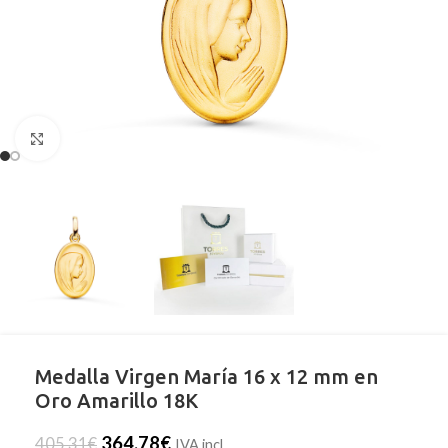
Clic para ampliar
Medalla Virgen María 16 x 12 mm en
Oro Amarillo 18K
364,78
€
405,31
€
IVA incl.