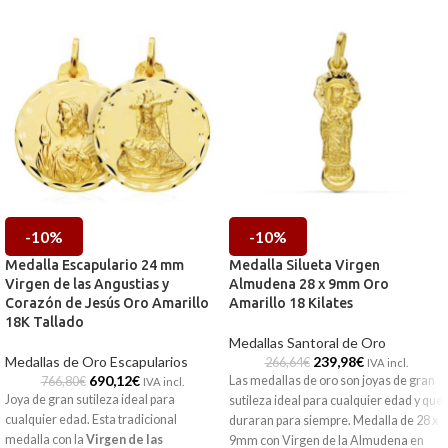
-10%
-10%
Medalla Escapulario 24 mm
Medalla Silueta Virgen
Virgen de las Angustias y
Almudena 28 x 9mm Oro
Corazón de Jesús Oro Amarillo
Amarillo 18 Kilates
18K Tallado
Medallas Santoral de Oro
Medallas de Oro Escapularios
239,98
€
266,64
€
IVA incl.
690,12
€
Las medallas de oro son joyas de gran
766,80
€
IVA incl.
Joya de gran sutileza ideal para
sutileza ideal para cualquier edad y que
cualquier edad. Esta tradicional
duraran para siempre. Medalla de 28 x
medalla con la
Virgen de las
9mm con Virgen de la Almudena en