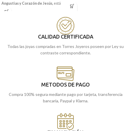
Angustias y Corazón de Jesús,
está
Oro Amarillo de 18 kilates y precioso
realizada en
Oro amarillo
de 18
forma en silueta.
kilates, con 24 mm de diámetro y un
Recógela
en nuestras tiendas de
precioso tallado junto a terminación
Málaga
cómprala
, o
online y te la
mate brillo.
llevamos a casa.
Recógela en nuestras tiendas de
CALIDAD CERTIFICADA
Málaga, o cómprala online y te la
Todas las joyas compradas en Torres Joyeros poseen por Ley su
enviamos a casa.
contraste correspondiente.
METODOS DE PAGO
Compra 100% segura mediante pago por tarjeta, transferencia
bancaria, Paypal y Klarna.