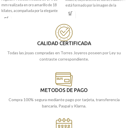
mm realizada en oro amarillo de 18
está formado por la imagen de la
kilates, acompañada por la elegante
Virgen de África a relieve.
silueta de la tan querida imagen de la
Puedes encontrarla en nuestras
Esperanza de Triana. Estupenda pieza
tiendas de Málaga, o si lo prefieres,
de joyería, que tendrás toda la vida.
encargarla online y te la enviamos a
Puedes encontrarla en nuestras
casa.
tiendas de Málaga, o si lo prefieres,
CALIDAD CERTIFICADA
puedes encargarla online y te la
Todas las joyas compradas en Torres Joyeros poseen por Ley su
enviamos a casa.
contraste correspondiente.
METODOS DE PAGO
Compra 100% segura mediante pago por tarjeta, transferencia
bancaria, Paypal y Klarna.