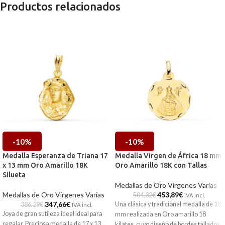
Productos relacionados
-10%
-10%
Medalla Esperanza de Triana 17
Medalla Virgen de África 18 mm
x 13 mm Oro Amarillo 18K
Oro Amarillo 18K con Tallas
Silueta
Medallas de Oro Vírgenes Varias
Medallas de Oro Vírgenes Varias
453,89
€
504,32
€
IVA incl.
347,66
€
Una clásica y tradicional medalla de 18
386,29
€
IVA incl.
Joya de gran sutileza ideal ideal para
mm realizada en Oro amarillo 18
regalar. Preciosa medalla de 17 x 13
kilates, cuyo diseño de bordes tallados,