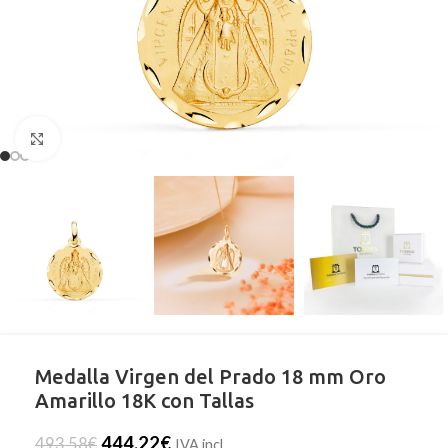
Clic para ampliar
Medalla Virgen del Prado 18 mm Oro
Amarillo 18K con Tallas
444,22
€
493,58
€
IVA incl.