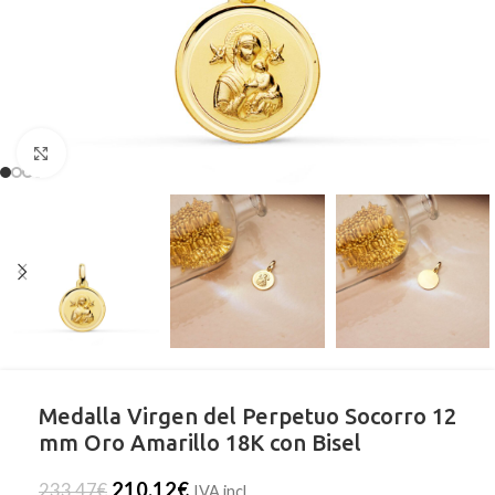
Clic para ampliar
Medalla Virgen del Perpetuo Socorro 12
mm Oro Amarillo 18K con Bisel
210,12
€
233,47
€
IVA incl.