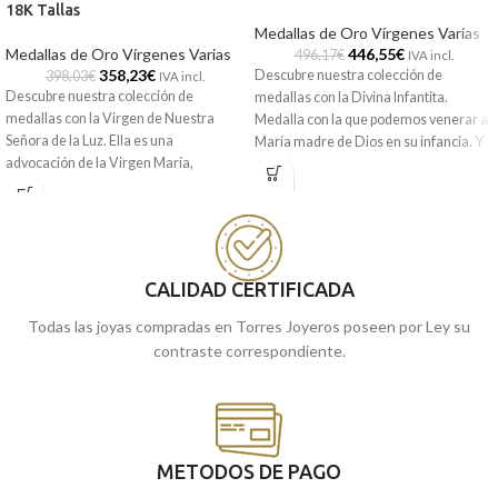
18K Tallas
Medallas de Oro Vírgenes Varias
Medallas de Oro Vírgenes Varias
446,55
€
496,17
€
IVA incl.
358,23
€
Descubre nuestra colección de
398,03
€
IVA incl.
Descubre nuestra colección de
medallas con la Divina Infantita.
medallas con la Virgen de Nuestra
Medalla con la que podemos venerar a
Señora de la Luz. Ella es una
María madre de Dios en su infancia. Y
advocación de la Virgen María,
como ella misma de dijo a Sor
venerada en el Santuario de la Virgen
Magdalena: "Concederé todas las
de la Luz y en muchas otras partes del
gracias que me pidan las personas que
mundo. Todas ellas puedes
me honren en mi infancia, pues es una
encontrarlas realizadas en Oro
devoción muy olvidada". Todas ellas
amarillo de 18 kilates y preciosa tallas
puedes encontrarlas realizadas en Oro
CALIDAD CERTIFICADA
laterales. Modelo realizado en 16 mm
amarillo de 18 kilates y preciosas tallas
de diámetro y 1,85 gr de peso.
laterales.
Todas las joyas compradas en Torres Joyeros poseen por Ley su
contraste correspondiente.
METODOS DE PAGO