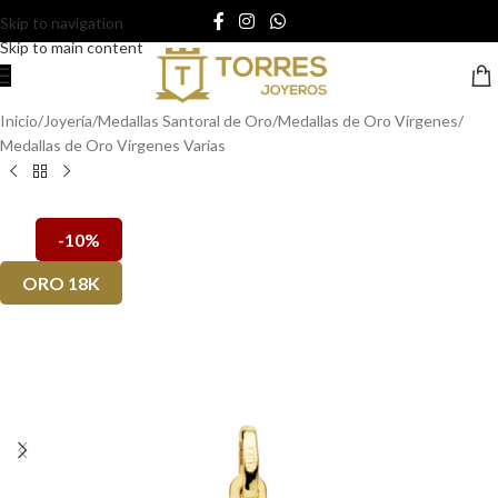
Skip to navigation
Skip to main content
Inicio
/
Joyería
/
Medallas Santoral de Oro
/
Medallas de Oro Vírgenes
/
Medallas de Oro Vírgenes Varias
-10%
ORO 18K