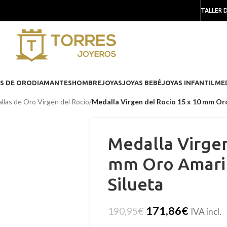
TALLER 
S DE ORO
DIAMANTES
HOMBRE
JOYAS
JOYAS BEBÉ
JOYAS INFANTIL
ME
llas de Oro Virgen del Rocío
/
Medalla Virgen del Rocío 15 x 10 mm Oro
Medalla Virgen
mm Oro Amaril
Silueta
171,86
€
190,95
€
IVA incl.