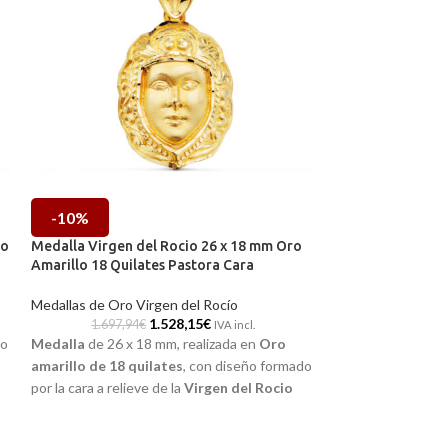
-10%
-10%
ro
Medalla Virgen del Rocio 26 x 18 mm Oro
Medalla Virgen d
Amarillo 18 Quilates Pastora Cara
Amarillo 18K con
Medallas de Oro Virgen del Rocío
Medallas de Oro V
1.528,15
€
1.697,94
€
679,17
IVA incl.
lo
Medalla
de 26 x 18 mm, realizada en
Oro
Una Medalla peque
amarillo de 18 quilates
, con diseño formado
vestir en tu día a 
por la cara a relieve de la
Virgen del Rocio
relieve de la Virg
Pastora
. Terminación brillo, con todos sus
Con medidas de 3
detalles plasmados en su rostro. Ideada para
detalles tallados 