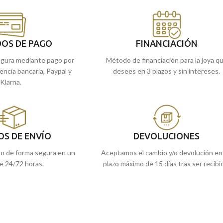
s tiendas de Málaga, o
Recógela
en nuestras tiendas de Málaga,
e la enviamos a casa.
cómprala
online y te la enviamos a casa.
OS DE PAGO
FINANCIACIÓN
gura mediante pago por
Método de financiación para la joya q
rencia bancaria, Paypal y
desees en 3 plazos y sin intereses.
Klarna.
OS DE ENVÍO
DEVOLUCIONES
do de forma segura en un
Aceptamos el cambio y/o devolución en
e 24/72 horas.
plazo máximo de 15 días tras ser recibi