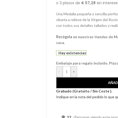
Una Medalla pequeña y sencilla perfect
silueta a relieve de la Virgen del Roc
con todos sus detalles tallados y reali
Recógela
en nuestras tiendas de M
casa.
Hay existencias
Embalaje para regalo incluido. Plaz
-
+
AÑAD
Grabado (Gratuito / Sin Coste ).
Indique en la nota del pedido lo que 
12
¡Personas viendo este pro