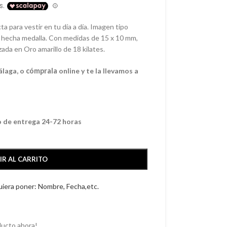
a para vestir en tu día a día. Imagen tipo
ío hecha medalla. Con medidas de 15 x 10 mm,
zada en Oro amarillo de 18 kilates.
álaga, o
cómprala
online y te la llevamos a
o de entrega 24-72 horas
IR AL CARRITO
quiera poner: Nombre, Fecha,etc.
ducto ahora!