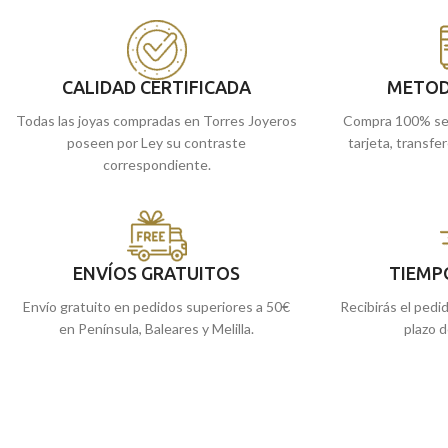
lateral.
Recógela
en nuestra
Pide y recógela en nuestras tiendas de
cómprala
online y t
Málaga, o si lo prefieres, te la enviamos a
casa.
CALIDAD CERTIFICADA
METOD
Todas las joyas compradas en Torres Joyeros
Compra 100% se
poseen por Ley su contraste
tarjeta, transfe
correspondiente.
ENVÍOS GRATUITOS
TIEMP
Envío gratuito en pedidos superiores a 50€
Recibirás el pedi
en Península, Baleares y Melilla.
plazo d