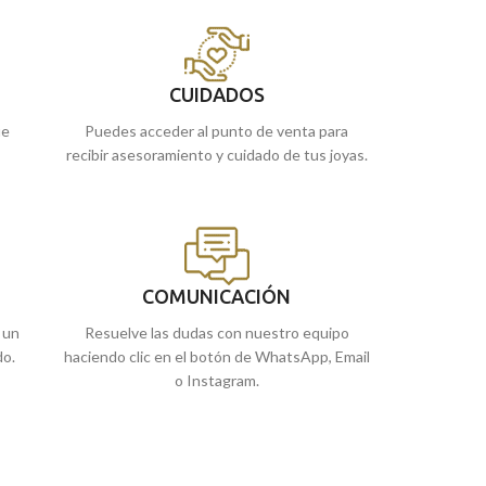
pasar de generación en generación,
18 kilates.
 o
perdurando en el tiempo. La joya que siempre
Recógela
en nues
has querido la tienes en Torres Joyeros.
cómprala
online 
Recógela
en nuestras tiendas de Málaga y
CUIDADOS
Melilla, o
cómprala
online y te la llevamos a
ue
Puedes acceder al punto de venta para
casa.
recibir asesoramiento y cuidado de tus joyas.
COMUNICACIÓN
 un
Resuelve las dudas con nuestro equipo
do.
haciendo clic en el botón de WhatsApp, Email
o Instagram.