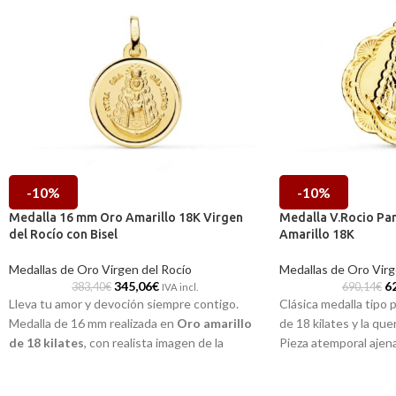
-10%
-10%
Medalla 16 mm Oro Amarillo 18K Virgen
Medalla V.Rocio Pa
del Rocío con Bisel
Amarillo 18K
Medallas de Oro Virgen del Rocío
Medallas de Oro Virg
345,06
€
6
383,40
€
690,14
€
IVA incl.
Lleva tu amor y devoción siempre contigo.
Clásica medalla tipo 
Medalla de 16 mm realizada en
Oro amarillo
de 18 kilates y la que
de 18 kilates
, con realista imagen de la
Pieza atemporal ajena
Virgen del Rocío
y una excelente
ideada para que este
terminación brillo con elegante biselado
acompañe en tu día a 