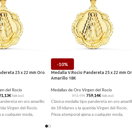
-10%
ndereta 25 x 22 mm Oro
Medalla V.Rocio Pandereta 25 x 22 mm O
Amarillo 18K
en del Rocío
Medallas de Oro Virgen del Rocío
21,13
€
759,14
€
843,49
€
IVA incl.
IVA incl.
pandereta en oro amarillo
Clásica medalla tipo pandereta en oro amaril
rida Virgen del Rocío.
de 18 kilates y la querida Virgen del Rocío.
 a cualquier moda,
Pieza atemporal ajena a cualquier moda,
 siempre contigo y te
ideada para que este siempre contigo y te
día.
acompañe en tu día a día.