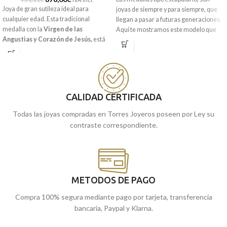
Joya de gran sutileza ideal para
joyas de siempre y para siempre, que
cualquier edad. Esta tradicional
llegan a pasar a futuras generaciones.
medalla con la
Virgen de las
Aquí te mostramos este modelo que
Angustias y Corazón de Jesús,
está
combina el
Cristo de la Laguna
y
realizada en
Oro amarillo
de 18
Virgen Candelaria
en
Oro Amarillo
kilates, con 24 mm de diámetro y un
de 18 kilates, con preciosas tallas
precioso tallado junto a terminación
laterales.
mate brillo.
Recógela
en nuestras tiendas de
Recógela en nuestras tiendas de
CALIDAD CERTIFICADA
Málaga, o cómprala online y te la
Málaga, o cómprala online y te la
llevamos a casa.
Todas las joyas compradas en Torres Joyeros poseen por Ley su
enviamos a casa.
contraste correspondiente.
METODOS DE PAGO
Compra 100% segura mediante pago por tarjeta, transferencia
bancaria, Paypal y Klarna.