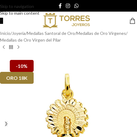
Skip to navigation
Skip to main content
Inicio
/
Joyería
/
Medallas Santoral de Oro
/
Medallas de Oro Vírgenes
/
Medallas de Oro Virgen del Pilar
-10%
ORO 18K