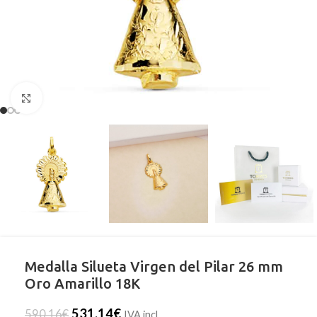
Clic para ampliar
Medalla Silueta Virgen del Pilar 26 mm
Oro Amarillo 18K
531,14
€
590,16
€
IVA incl.