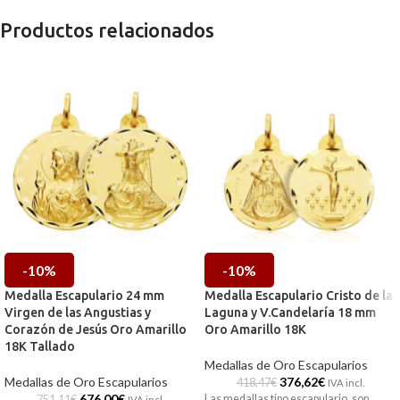
Productos relacionados
-10%
-10%
Medalla Escapulario 24 mm
Medalla Escapulario Cristo de la
Virgen de las Angustias y
Laguna y V.Candelaría 18 mm
Corazón de Jesús Oro Amarillo
Oro Amarillo 18K
18K Tallado
Medallas de Oro Escapularios
Medallas de Oro Escapularios
376,62
€
418,47
€
IVA incl.
676,00
€
Las medallas tipo escapulario, son
751,11
€
IVA incl.