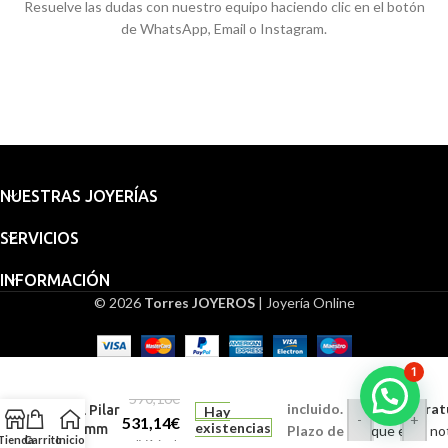
Resuelve las dudas con nuestro equipo haciendo clic en el botón
de WhatsApp, Email o Instagram.
NUESTRAS JOYERÍAS
SERVICIOS
INFORMACIÓN
© 2026
Torres JOYEROS
| Joyería Online
Embalaje
Medalla
para
Silueta
1
regalo
Virgen
590,16
€
incluido.
Grabado (Gratui
del Pilar
Hay
-
+
531,14
€
existencias
26 mm
Plazo de
Indique en la no
Tienda
Carrito
Inicio
IVA incl.