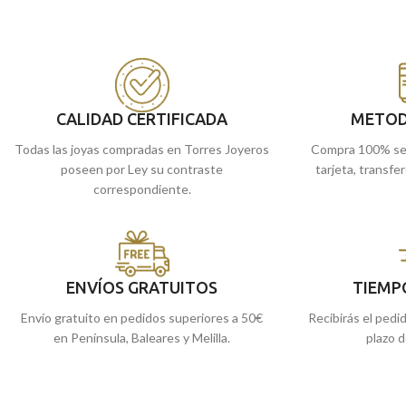
realizada en
Oro amarillo
de 18 kilates, con
precioso forma en sil
24 mm de diámetro y un precioso tallado
Recógela
en nuestr
junto a terminación mate brillo.
cómprala
online y te
Recógela en nuestras tiendas de Málaga, o
cómprala online y te la enviamos a casa.
CALIDAD CERTIFICADA
METOD
Todas las joyas compradas en Torres Joyeros
Compra 100% se
poseen por Ley su contraste
tarjeta, transfe
correspondiente.
ENVÍOS GRATUITOS
TIEMP
Envío gratuito en pedidos superiores a 50€
Recibirás el pedi
en Península, Baleares y Melilla.
plazo d