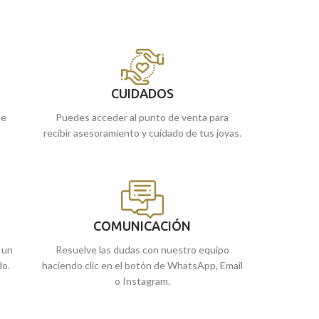
De
elaborado tallado en terminación brillo. De
de
Málaga
, o si 
generación a generación. Una joya para toda
online y te la en
la vida.
Puedes encontrarla en nuestras tiendas
de Málaga, o si lo prefieres, puedes
encargarla online y te la enviamos a casa.
CUIDADOS
ue
Puedes acceder al punto de venta para
recibir asesoramiento y cuidado de tus joyas.
COMUNICACIÓN
 un
Resuelve las dudas con nuestro equipo
do.
haciendo clic en el botón de WhatsApp, Email
o Instagram.