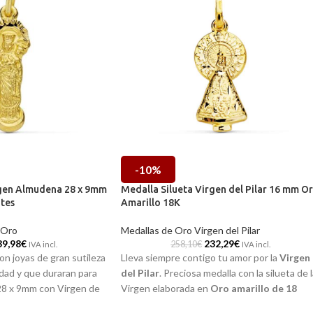
-10%
rgen Almudena 28 x 9mm
Medalla Silueta Virgen del Pilar 16 mm O
ates
Amarillo 18K
 Oro
Medallas de Oro Virgen del Pilar
39,98
€
232,29
€
258,10
€
IVA incl.
IVA incl.
on joyas de gran sutileza
Lleva siempre contigo tu amor por la
Virgen
edad y que duraran para
del Pilar
. Preciosa medalla con la silueta de 
28 x 9mm con Virgen de
Virgen elaborada en
Oro amarillo de 18
arillo de 18 kilates y
kilates
, acompañada por un realista y