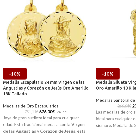
-10%
-10%
Medalla Escapulario 24 mm Virgen de las
Medalla Silueta Vi
Angustias y Corazón de Jesús Oro Amarillo
Oro Amarillo 18 Kil
18K Tallado
Medallas Santoral de
Medallas de Oro Escapularios
2
266,64
€
676,00
€
Las medallas de oro s
751,11
€
IVA incl.
Joya de gran sutileza ideal para cualquier
ideal para cualquier 
edad. Esta tradicional medalla con la
Virgen
siempre. Medalla de 
de las Angustias y Corazón de Jesús,
está
la Almudena en Oro Am