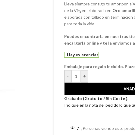
Lleva siempre contigo tu amor por la
V
de la Virgen elaborada en
Oro amarill
elaborada con tallado en terminación b
para toda la vida.
Puedes encontrarla en nuestras tien
encargarla online y te la enviamos a
Hay existencias
Embalaje para regalo incluido. Plaz
-
+
AÑAD
Grabado (Gratuito / Sin Coste ).
Indique en la nota del pedido lo que 
7
¡Personas viendo este produ