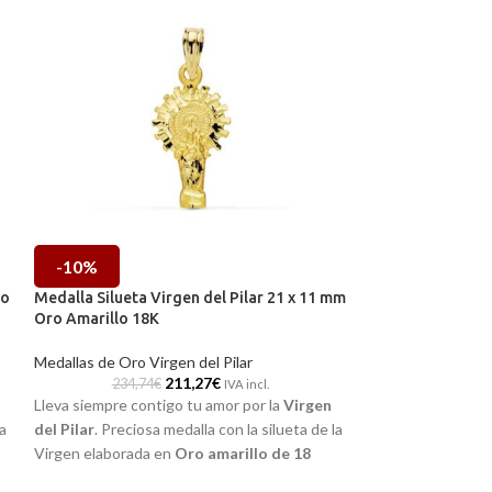
-10%
-10%
ro
Medalla Silueta Virgen del Pilar 21 x 11 mm
Medalla Virgen 
Oro Amarillo 18K
Amarillo 18K con
Medallas de Oro Virgen del Pilar
Medalla de Oro Vi
211,27
€
234,74
€
255,55
IVA incl.
Lleva siempre contigo tu amor por la
Virgen
Joya de gran sutil
la
del Pilar
. Preciosa medalla con la silueta de la
edad. Medalla con
Virgen elaborada en
Oro amarillo de 18
relieve en
Oro Ama
kilates
, acompañada por un realista y
Puedes encontrar