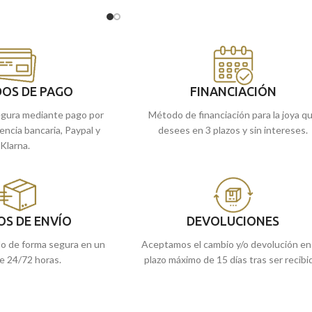
ueta.
elaborada con tallado en terminación brillo. 
generación a generación. Una joya para toda
as tiendas de
Málaga
, o
la vida.
 la llevamos a casa.
Puedes encontrarla en nuestras tiendas
de Málaga, o si lo prefieres, puedes
encargarla online y te la enviamos a casa.
OS DE PAGO
FINANCIACIÓN
gura mediante pago por
Método de financiación para la joya q
rencia bancaria, Paypal y
desees en 3 plazos y sin intereses.
Klarna.
OS DE ENVÍO
DEVOLUCIONES
do de forma segura en un
Aceptamos el cambio y/o devolución en
e 24/72 horas.
plazo máximo de 15 días tras ser recibi