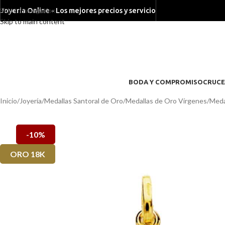
Skip to navigation
Joyeria Online - Los mejores precios y servicio
Skip to main content
BODA Y COMPROMISO
CRUCE
Inicio
/
Joyería
/
Medallas Santoral de Oro
/
Medallas de Oro Vírgenes
/
Meda
-10%
ORO 18K