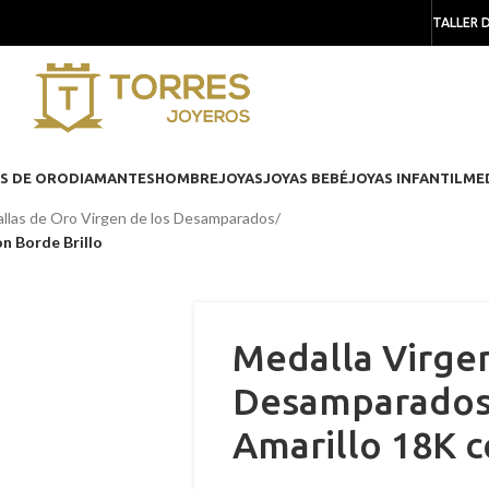
TALLER 
S DE ORO
DIAMANTES
HOMBRE
JOYAS
JOYAS BEBÉ
JOYAS INFANTIL
ME
llas de Oro Virgen de los Desamparados
/
n Borde Brillo
Medalla Virgen
Desamparados
Amarillo 18K c