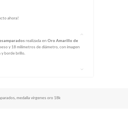
cto ahora!
Desamparados
realizada en
Oro Amarillo de
 peso y 18 milímetros de diámetro, con imagen
y borde brillo.
mparados
,
medalla vírgenes oro 18k