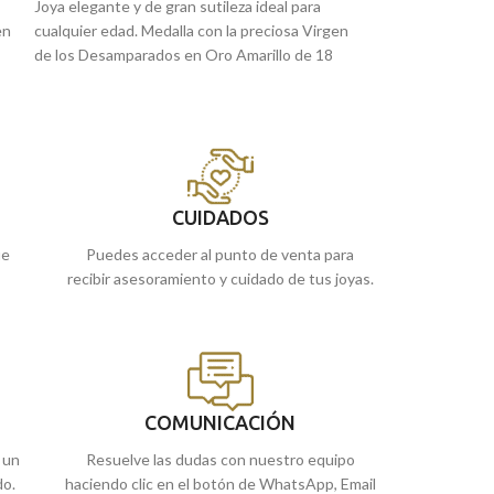
Joya elegante y de gran sutileza ideal para
Joya elegante y de
en
cualquier edad. Medalla con la preciosa Virgen
cualquier edad. Me
de los Desamparados en Oro Amarillo de 18
de los Desampara
kilates. Un precioso tamaño de 18 mm con
Quilates. Un pre
detalles tallados y bisel que la hacen perfecta
detalles tallados 
para llevar siempre.
Modelo ideado par
a
siempre contigo 
Puedes encontrarla en nuestras tiendas
la vida.
de Málaga, o si la compras online te la
Recógela
en nues
enviamos a casa.
 o
CUIDADOS
cómprala online y
ue
Puedes acceder al punto de venta para
recibir asesoramiento y cuidado de tus joyas.
COMUNICACIÓN
 un
Resuelve las dudas con nuestro equipo
do.
haciendo clic en el botón de WhatsApp, Email