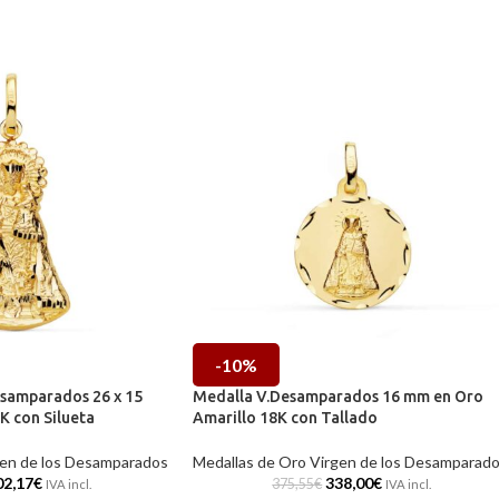
-10%
esamparados 26 x 15
Medalla V.Desamparados 16 mm en Oro
K con Silueta
Amarillo 18K con Tallado
gen de los Desamparados
Medallas de Oro Virgen de los Desamparad
02,17
€
338,00
€
375,55
€
IVA incl.
IVA incl.