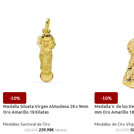
-10%
-10%
Medalla Silueta Virgen Almudena 28 x 9mm
Medalla V. de los D
Oro Amarillo 18 Kilates
mm Oro Amarillo 18
Medallas Santoral de Oro
Medallas de Oro Vir
239,98
€
5
266,64
€
557,97
€
IVA incl.