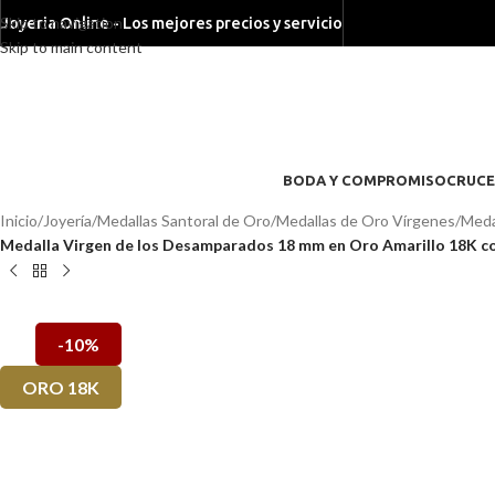
Skip to navigation
Joyeria Online - Los mejores precios y servicio
Skip to main content
BODA Y COMPROMISO
CRUCE
Inicio
/
Joyería
/
Medallas Santoral de Oro
/
Medallas de Oro Vírgenes
/
Meda
Medalla Virgen de los Desamparados 18 mm en Oro Amarillo 18K co
-10%
ORO 18K