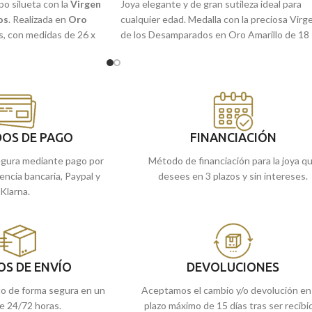
po silueta con la
Virgen
Joya elegante y de gran sutileza ideal para
os
. Realizada en
Oro
cualquier edad. Medalla con la preciosa Virg
s, con medidas de 26 x
de los Desamparados en Oro Amarillo de 18
llo. Perfecta para llevar
kilates. Un precioso tamaño de 16 mm con
detalles tallados que la hacen perfecta.
Modelo ideado para que lo puedas llevar
 en nuestras tiendas
siempre contigo y te acompaña durante tod
ompras online te la
la vida.
Recógela
en nuestras tiendas de Málaga,
OS DE PAGO
FINANCIACIÓN
cómprala online y te la enviamos a casa.
gura mediante pago por
Método de financiación para la joya q
rencia bancaria, Paypal y
desees en 3 plazos y sin intereses.
Klarna.
OS DE ENVÍO
DEVOLUCIONES
do de forma segura en un
Aceptamos el cambio y/o devolución en
e 24/72 horas.
plazo máximo de 15 días tras ser recibi