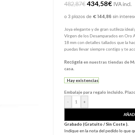
434,58
€
482,87
€
IVA incl.
Joya elegante y de gran sutileza ideal
Virgen de los Desamparados en Oro Am
18 mm con detalles tallados que la ha
puedas llevar siempre contigo y te ac
Recógela
en nuestras tiendas de Má
casa.
Hay existencias
Embalaje para regalo incluido. Plaz
-
+
AÑAD
Grabado (Gratuito / Sin Coste ).
Indique en la nota del pedido lo que 