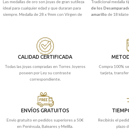
Las medallas de oro son joyas de gran sutileza
Tradicional medalla ti
ideal para cualquier edad y que duraran para
de los Desamparad
siempre. Medalla de 28 x 9mm con Virgen de
amarillo
de 18 kilate
la Almudena en Oro Amarillo de 18 kilates y
15 mm terminación bri
precioso forma en silueta.
en tu día a día.
Puedes encontrarla
Recógela
en nuestras tiendas de
Málaga
, o
de Málaga, o si la c
cómprala
online y te la llevamos a casa.
enviamos a casa.
CALIDAD CERTIFICADA
METOD
Todas las joyas compradas en Torres Joyeros
Compra 100% se
poseen por Ley su contraste
tarjeta, transfe
correspondiente.
ENVÍOS GRATUITOS
TIEMP
Envío gratuito en pedidos superiores a 50€
Recibirás el pedi
en Península, Baleares y Melilla.
plazo d