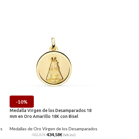
-10%
-10%
Medalla Virgen de los Desamparados 18
Medalla Virgen 
mm en Oro Amarillo 18K con Bisel
mm en Oro Amari
os
Medallas de Oro Virgen de los Desamparados
Medallas de Oro 
434,58
€
482,87
€
482,87
IVA incl.