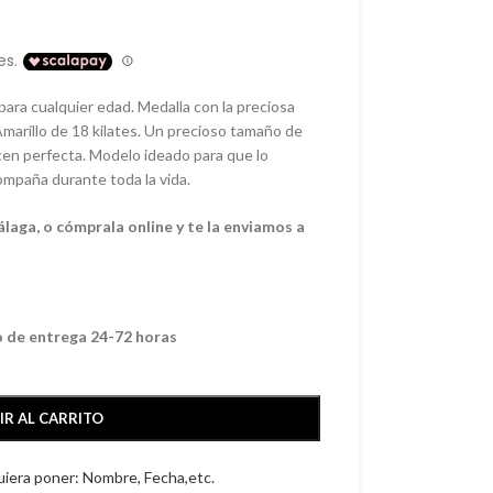
 para cualquier edad. Medalla con la preciosa
arillo de 18 kilates. Un precioso tamaño de
cen perfecta. Modelo ideado para que lo
ompaña durante toda la vida.
laga, o cómprala online y te la enviamos a
o de entrega 24-72 horas
IR AL CARRITO
quiera poner: Nombre, Fecha,etc.