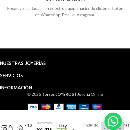
Resuelve las dudas con nuestro equipo haciendo clic en el botón
de WhatsApp, Email o Instagram.
NUESTRAS JOYERÍAS
SERVICIOS
INFORMACIÓN
© 2026
Torres JOYEROS
| Joyería Online
Medalla
Embalaje
Virgen
para
de la
regalo
Cabeza
290,45
€
incluido.
Grabado (Gratui
21 x 13
Hay
-
+
261,41
€