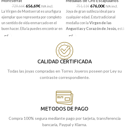
Montserrat
Medallas de Oro Escapularios
656,69
€
676,00
€
729,66
€
751,11
€
IVA incl.
IVA incl.
La Virgen de Montserrat es una figura
Joya de gran sutileza ideal para
ejemplar que representa por completo
cualquier edad. Esta tradicional
un sentido de vida enmarcado en el
medalla con la
Virgen de las
buen hacer. Ella la puedes encontrar en
Angustias y Corazón de Jesús,
está
esta medalla tipo silueta realizada en
realizada en
Oro amarillo
de 18
excelente oro amarillo de 18 kilates,
kilates, con 24 mm de diámetro y un
con 14 mm y un realistas detalles
precioso tallado junto a terminación
tallados en su borde para darle un
mate brillo.
toque más original.
Recógela en nuestras tiendas de
CALIDAD CERTIFICADA
Málaga, o cómprala online y te la
Todas las joyas compradas en Torres Joyeros poseen por Ley su
enviamos a casa.
contraste correspondiente.
METODOS DE PAGO
Compra 100% segura mediante pago por tarjeta, transferencia
bancaria, Paypal y Klarna.