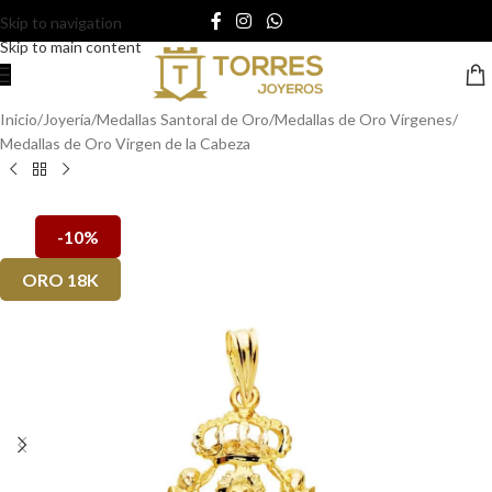
Skip to navigation
Skip to main content
Inicio
/
Joyería
/
Medallas Santoral de Oro
/
Medallas de Oro Vírgenes
/
Medallas de Oro Virgen de la Cabeza
-10%
ORO 18K