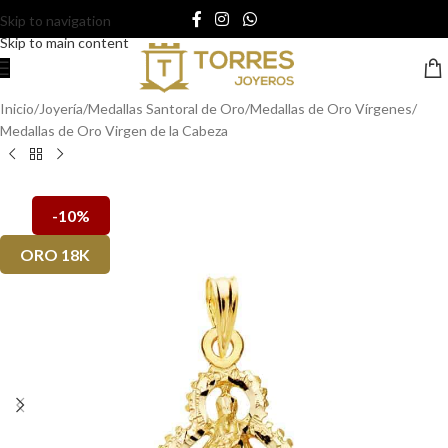
Skip to navigation
Skip to main content
Inicio
/
Joyería
/
Medallas Santoral de Oro
/
Medallas de Oro Vírgenes
/
Medallas de Oro Virgen de la Cabeza
-10%
ORO 18K