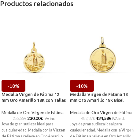
Productos relacionados
-10%
-10%
Medalla Virgen de Fátima 12
Medalla Virgen de Fátima 18
mm Oro Amarillo 18K con Tallas
mm Oro Amarillo 18K Bisel
Medalla de Oro Virgen de Fátima
Medalla de Oro Virgen de Fátima
230,00
€
434,58
€
255,55
€
482,87
€
IVA incl.
IVA incl.
Joya de gran sutileza ideal para
Joya de gran sutileza ideal para
cualquier edad. Medalla con la
Virgen
cualquier edad. Medalla con la
Virgen
de Fátima
a relieve en
Oro Amarillo
de Fátima
a relieve en
Oro Amarillo