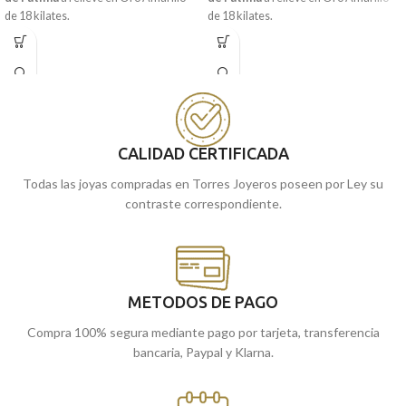
de 18 kilates.
de 18 kilates.
Puedes encontrarla en nuestras
tiendas de
Málaga
, o si lo prefieres,
encargarla online y te la enviamos a
casa.
CALIDAD CERTIFICADA
Todas las joyas compradas en Torres Joyeros poseen por Ley su
contraste correspondiente.
METODOS DE PAGO
Compra 100% segura mediante pago por tarjeta, transferencia
bancaria, Paypal y Klarna.