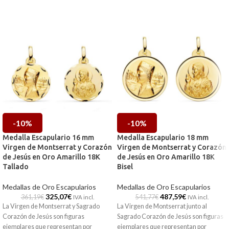
-10%
-10%
Medalla Escapulario 16 mm
Medalla Escapulario 18 mm
Virgen de Montserrat y Corazón
Virgen de Montserrat y Corazón
de Jesús en Oro Amarillo 18K
de Jesús en Oro Amarillo 18K
Tallado
Bisel
Medallas de Oro Escapularios
Medallas de Oro Escapularios
325,07
€
487,59
€
361,19
€
541,77
€
IVA incl.
IVA incl.
La Virgen de Montserrat y Sagrado
La Virgen de Montserrat junto al
Corazón de Jesús son figuras
Sagrado Corazón de Jesús son figuras
ejemplares que representan por
ejemplares que representan por