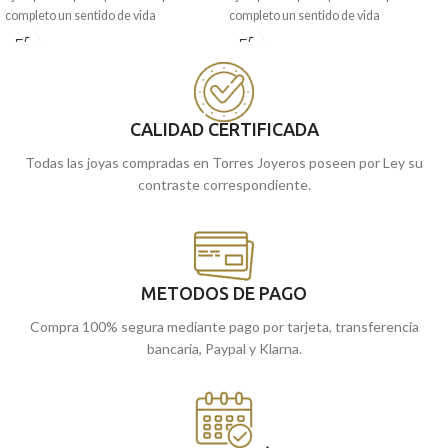
completo un sentido de vida
completo un sentido de vida
enmarcado en el buen hacer. Ello lo
enmarcado en el buen hacer. Ello lo
puedes encontrar en esta medalla tipo
puedes encontrar en esta medalla tipo
escapulario que está realizada en
escapulario realizada en excelente oro
excelente oro amarillo de 18 kilates,
amarillo de 18 kilates, con 18 mm de
con 16 mm de diámetro y originales
diámetro y un original bisel en su borde
CALIDAD CERTIFICADA
tallas en su borde para darle un toque
para darle un toque más original.
más original.
Todas las joyas compradas en Torres Joyeros poseen por Ley su
contraste correspondiente.
METODOS DE PAGO
Compra 100% segura mediante pago por tarjeta, transferencia
bancaria, Paypal y Klarna.