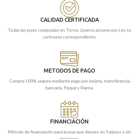
Puedes encontrarla en nuestras
Puedes encontrarla en nuestras
tiendas de Málaga, o si la compras
tiendas de Málaga, o si la compras
online, te la enviamos a casa.
online, te la enviamos a casa.
CALIDAD CERTIFICADA
Todas las joyas compradas en Torres Joyeros poseen por Ley su
contraste correspondiente.
METODOS DE PAGO
Compra 100% segura mediante pago por tarjeta, transferencia
bancaria, Paypal y Klarna.
FINANCIACIÓN
Método de financiación para la joya que desees en 3 plazos y sin
intereses.