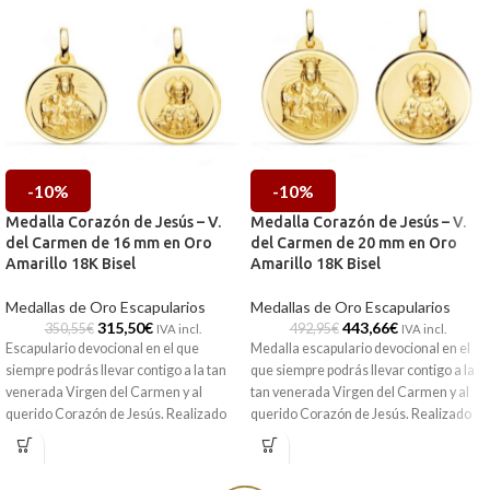
-10%
-10%
Medalla Corazón de Jesús – V.
Medalla Corazón de Jesús – V.
del Carmen de 16 mm en Oro
del Carmen de 20 mm en Oro
Amarillo 18K Bisel
Amarillo 18K Bisel
Medallas de Oro Escapularios
Medallas de Oro Escapularios
315,50
€
443,66
€
350,55
€
492,95
€
IVA incl.
IVA incl.
Escapulario devocional en el que
Medalla escapulario devocional en el
siempre podrás llevar contigo a la tan
que siempre podrás llevar contigo a la
venerada Virgen del Carmen y al
tan venerada Virgen del Carmen y al
querido Corazón de Jesús. Realizado
querido Corazón de Jesús. Realizado
en Oro amarillo de 18 kilates y 16 mm
en Oro amarillo de 18 kilates y 20 mm
de diámetro.
de diámetro.