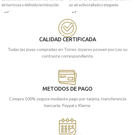
de hermosa y definida terminación
un atractivo tallado y elegante
brillo.
terminación brillo.
Puedes encontrarlo en nuestras
Puedes encontrarlo en nuestras
tiendas de Málaga y Melilla, o si lo
tiendas de Málaga y Melilla, o si lo
prefieres, encargándola online te la
prefieres, encargándola online te la
enviamos a casa.
enviamos a casa.
CALIDAD CERTIFICADA
Todas las joyas compradas en Torres Joyeros poseen por Ley su
contraste correspondiente.
METODOS DE PAGO
Compra 100% segura mediante pago por tarjeta, transferencia
bancaria, Paypal y Klarna.