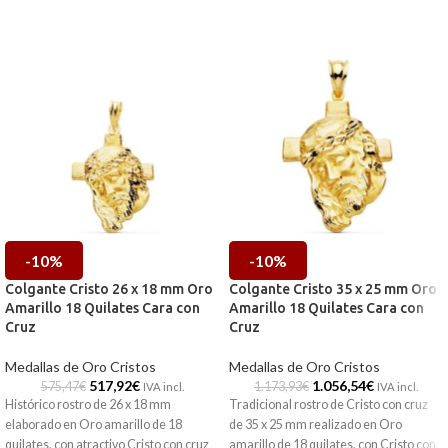
-10%
-10%
Colgante Cristo 26 x 18 mm Oro
Colgante Cristo 35 x 25 mm Oro
Amarillo 18 Quilates Cara con
Amarillo 18 Quilates Cara con
Cruz
Cruz
Medallas de Oro Cristos
Medallas de Oro Cristos
517,92
€
1.056,54
€
575,47
€
1.173,93
€
IVA incl.
IVA incl.
Histórico rostro de 26 x 18 mm
Tradicional rostro de Cristo con cruz
elaborado en Oro amarillo de 18
de 35 x 25 mm realizado en Oro
quilates, con atractivo Cristo con cruz
amarillo de 18 quilates, con Cristo con