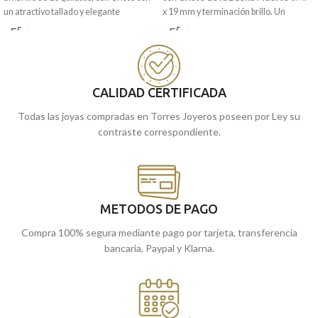
un atractivo tallado y elegante
x 19 mm y terminación brillo. Un
terminación brillo.
colgante que lo tendrás para toda la
vida.
Puedes encontrarlo en nuestras
tiendas de Málaga y Melilla, o si lo
Recógelo
en nuestras tiendas de
prefieres, encargándola online te la
Málaga
cómpralo
y Melilla, o
enviamos a casa.
CALIDAD CERTIFICADA
online y te lo llevamos a casa.
Todas las joyas compradas en Torres Joyeros poseen por Ley su
contraste correspondiente.
METODOS DE PAGO
Compra 100% segura mediante pago por tarjeta, transferencia
bancaria, Paypal y Klarna.