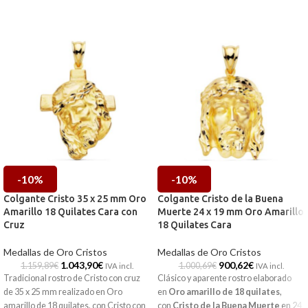
-10%
-10%
Colgante Cristo 35 x 25 mm Oro
Colgante Cristo de la Buena
Amarillo 18 Quilates Cara con
Muerte 24 x 19 mm Oro Amarillo
Cruz
18 Quilates Cara
Medallas de Oro Cristos
Medallas de Oro Cristos
1.043,90
€
900,62
€
1.159,89
€
1.000,69
€
IVA incl.
IVA incl.
Tradicional rostro de Cristo con cruz
Clásico y aparente rostro elaborado
de 35 x 25 mm realizado en Oro
en
Oro amarillo de 18 quilates
,
amarillo de 18 quilates, con Cristo con
con
Cristo de la Buena Muerte
en 24