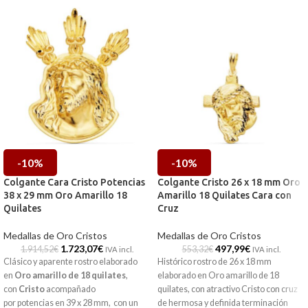
-10%
-10%
Colgante Cara Cristo Potencias
Colgante Cristo 26 x 18 mm Oro
38 x 29 mm Oro Amarillo 18
Amarillo 18 Quilates Cara con
Quilates
Cruz
Medallas de Oro Cristos
Medallas de Oro Cristos
1.723,07
€
497,99
€
1.914,52
€
553,32
€
IVA incl.
IVA incl.
Clásico y aparente rostro elaborado
Histórico rostro de 26 x 18 mm
en
Oro amarillo de 18 quilates
,
elaborado en Oro amarillo de 18
con
Cristo
acompañado
quilates, con atractivo Cristo con cruz
por potencias en 39 x 28 mm, con un
de hermosa y definida terminación