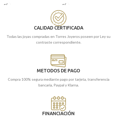
realista tallado además de una
brillo.
terminación brillo. Un colgante para
Puedes encontrarlo en nuestras
toda la vida.
tiendas de Málaga y Melilla, o si lo
Encuéntrala en nuestras joyerías de
prefieres, encargándola online te la
Málaga y Melilla, o cómprala online
enviamos a casa.
CALIDAD CERTIFICADA
y te la llevamos a casa.
Todas las joyas compradas en Torres Joyeros poseen por Ley su
contraste correspondiente.
METODOS DE PAGO
Compra 100% segura mediante pago por tarjeta, transferencia
bancaria, Paypal y Klarna.
FINANCIACIÓN