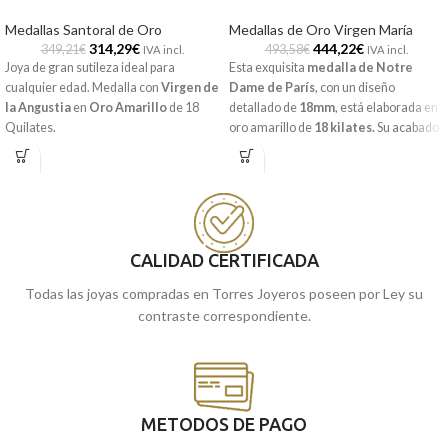
Medallas Santoral de Oro
Medallas de Oro Virgen María
314,29
€
444,22
€
349,21
€
493,58
€
IVA incl.
IVA incl.
Joya de gran sutileza ideal para
Esta exquisita
medalla de Notre
cualquier edad. Medalla con
Virgen de
Dame de París
, con un diseño
la Angustia
en
Oro Amarillo
de 18
detallado de
18mm
, está elaborada en
Quilates.
oro amarillo de
18 kilates.
Su acabado
matizado y liso añade un toque de
elegancia sencilla, resaltando el
delicado perfil sin perder la esencia
espiritual que representa.
Creada para ser una joya duradera y
CALIDAD CERTIFICADA
significativa, esta medalla es un
símbolo de protección y amor, perfecto
Todas las joyas compradas en Torres Joyeros poseen por Ley su
para quienes desean una pieza que
contraste correspondiente.
combine devoción y estilo. Con un
tamaño discreto pero significativo, es
ideal para acompañarte en cada
momento.
Encuentra esta joya en nuestras
METODOS DE PAGO
tiendas de Málaga o cómprala
online y recíbela en la comodidad