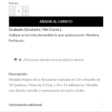
horas
-
+
AÑADIR AL CARRITO
Grabado (Gratuito / Sin Coste ).
Indique en la nota del pedido lo que quiera poner: Nombre,
Fecha,etc.
8
¡Personas viendo este producto ahora!
Descripción
Medalla Virgen de la Almudena
realizada en
Oro Amarillo de
18 Quilates
. Pieza de 3,10 gr y 34 x 11 milímetros. Medalla
con diseño sencillo y terminación en mate y brillo.
Información adicional