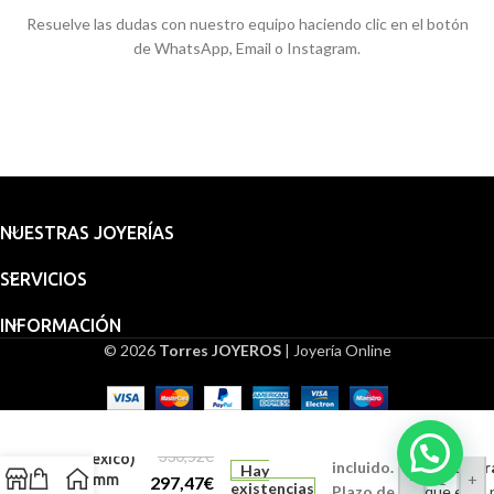
Resuelve las dudas con nuestro equipo haciendo clic en el botón
de WhatsApp, Email o Instagram.
NUESTRAS JOYERÍAS
SERVICIOS
INFORMACIÓN
© 2026
Torres JOYEROS
| Joyería Online
Embalaje
Medalla
Virgen de
para
Guadalupe
regalo
330,52
€
(México)
incluido.
Grabado (Grat
Hay
-
+
14 mm
297,47
€
existencias
Plazo de
Indique en la