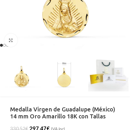
Clic para ampliar
Medalla Virgen de Guadalupe (México)
14 mm Oro Amarillo 18K con Tallas
297,47
€
330,52
€
IVA incl.