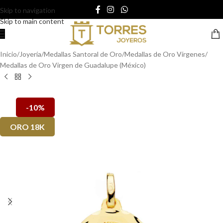
Skip to navigation
Skip to main content
Inicio
/
Joyería
/
Medallas Santoral de Oro
/
Medallas de Oro Vírgenes
/
Medallas de Oro Virgen de Guadalupe (México)
-10%
ORO 18K