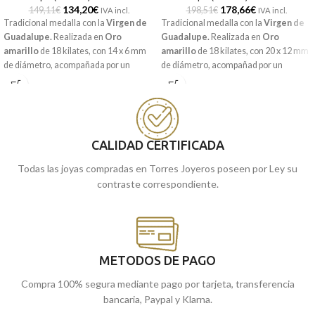
134,20
€
178,66
€
149,11
€
198,51
€
IVA incl.
IVA incl.
Tradicional medalla con la
Virgen de
Tradicional medalla con la
Virgen de
Guadalupe.
Realizada en
Oro
Guadalupe.
Realizada en
Oro
amarillo
de 18 kilates, con 14 x 6 mm
amarillo
de 18 kilates, con 20 x 12 mm
de diámetro, acompañada por un
de diámetro, acompañad por un
precioso y elegante cerco que recoge a
precioso y elegante cerco que recoge a
la virgen.
la virgen.
Recógela
Recógela
en nuestras tiendas de
en nuestras tiendas de
Málaga
cómprala
cómprala
, o
online y te la
Málaga
, o
online y te la
CALIDAD CERTIFICADA
llevamos a casa.
llevamos a casa.
Todas las joyas compradas en Torres Joyeros poseen por Ley su
contraste correspondiente.
METODOS DE PAGO
Compra 100% segura mediante pago por tarjeta, transferencia
bancaria, Paypal y Klarna.