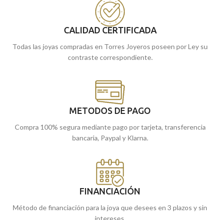
Además, vienen acompañados por una
perla cultivada que cuelga de un carril
perla cultivada que cuelga de un carril
de circonitas engastadas que te harán
de circonitas engastadas que te harán
brillar.
CALIDAD CERTIFICADA
brillar.
Puedes encontrarlo en nuestras
Todas las joyas compradas en Torres Joyeros poseen por Ley su
Puedes encontrarlo en nuestras
tiendas de Málaga, o si lo encargas
contraste correspondiente.
tiendas de Málaga, o si lo encargas
online, te lo enviamos a casa.
online, te lo enviamos a casa.
METODOS DE PAGO
Compra 100% segura mediante pago por tarjeta, transferencia
bancaria, Paypal y Klarna.
FINANCIACIÓN
Método de financiación para la joya que desees en 3 plazos y sin
intereses.