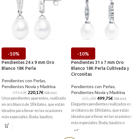
-10%
-10%
Pendientes 24 x 9 mm Oro
Pendientes 31 x 7 mm Oro
Blanco 18K Perla
Blanco 18K Perla Cultivada y
Circonitas
Pendientes con Perlas
,
Pendientes Novia y Madrina
Pendientes con Perlas
,
220,17
€
Pendientes Novia y Madrina
244,63
€
IVA incl.
499,75
€
Unos pendientes aparentes, realizado
555,28
€
IVA incl.
Elegantes pendientes realizados en
en oro blanco de 18 kilates, que están
oro blanco de 18 kilates, que están
ideados para llevar en las ocasiones
ideados para llevar en las ocasiones
más especiales. Boda, bautizo,
más especiales. Boda, bautizo o
comunión, en definitiva, cualquier
comunión, en definitiva, cualquier
evento al que necesites ir arreglada.
evento al que necesites ir arreglada.
Además, vienen acompañados por una