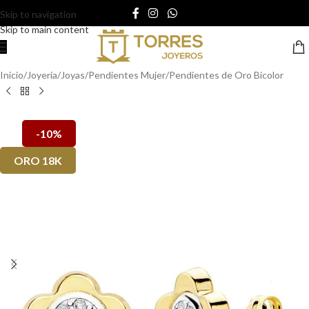
Skip to navigation
Skip to main content
Inicio
/
Joyería
/
Joyas
/
Pendientes Mujer
/
Pendientes de Oro Bicolor
-10%
ORO 18K