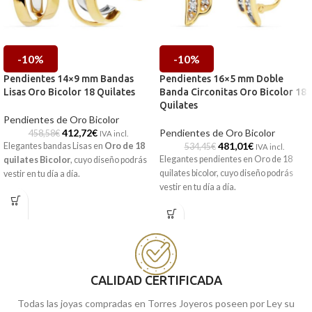
-10%
-10%
Pendientes 14×9 mm Bandas
Pendientes 16×5 mm Doble
Lisas Oro Bicolor 18 Quilates
Banda Circonitas Oro Bicolor 18
Quilates
Pendientes de Oro Bicolor
412,72
€
Pendientes de Oro Bicolor
458,58
€
IVA incl.
481,01
€
Elegantes bandas Lisas en
Oro de 18
534,45
€
IVA incl.
Elegantes pendientes en Oro de 18
quilates Bicolor
, cuyo diseño podrás
quilates bicolor, cuyo diseño podrás
vestir en tu día a día.
vestir en tu día a día.
CALIDAD CERTIFICADA
Todas las joyas compradas en Torres Joyeros poseen por Ley su