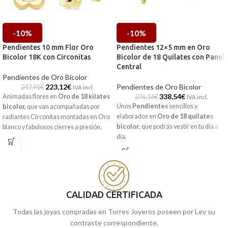
-10%
-10%
Pendientes 10 mm Flor Oro
Pendientes 12×5 mm en Oro
Bicolor 18K con Circonitas
Bicolor de 18 Quilates con Panel
Central
Pendientes de Oro Bicolor
223,12
€
Pendientes de Oro Bicolor
247,91
€
IVA incl.
338,54
€
Animadas flores en
Oro de 18 kilates
376,16
€
IVA incl.
Unos
Pendientes
sencillos y
bicolor,
que van acompañadas por
elaborados en
Oro de 18 quilates
radiantes Circonitas montadas en Oro
bicolor
, que podrás vestir en tu día a
blanco y fabulosos cierres a presión.
día.
Recógelo en nuestras tiendas de
Málaga, o cómpralo online y te los
llevamos a casa.
CALIDAD CERTIFICADA
Todas las joyas compradas en Torres Joyeros poseen por Ley su
contraste correspondiente.