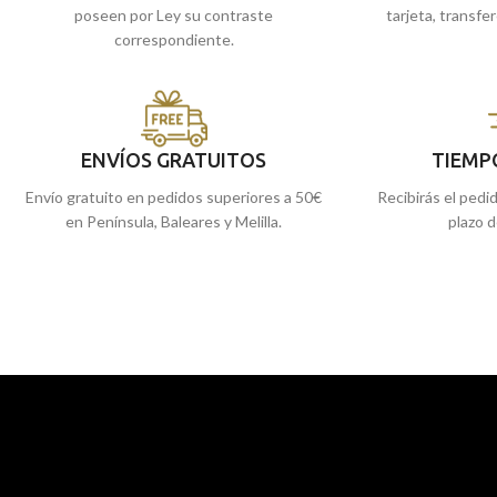
poseen por Ley su contraste
tarjeta, transfe
correspondiente.
ENVÍOS GRATUITOS
TIEMP
Envío gratuito en pedidos superiores a 50€
Recibirás el pedi
en Península, Baleares y Melilla.
plazo d