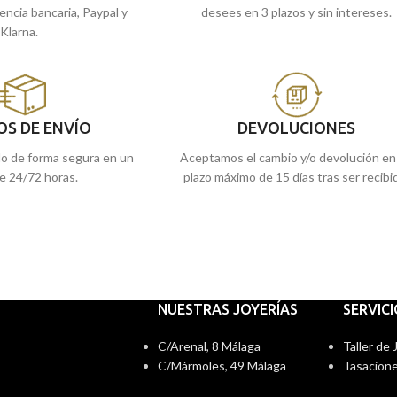
rencia bancaria, Paypal y
desees en 3 plazos y sin intereses.
Klarna.
OS DE ENVÍO
DEVOLUCIONES
do de forma segura en un
Aceptamos el cambio y/o devolución en
e 24/72 horas.
plazo máximo de 15 días tras ser recibi
NUESTRAS JOYERÍAS
SERVIC
C/Arenal, 8 Málaga
Taller de
C/Mármoles, 49 Málaga
Tasacione