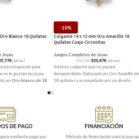
-10%
Oro Blanco 18 Quilates
Colgante 14 x 12 mm Oro Amarillo 18
Quilates Cuajo Circonitas
 Joyas
Juegos Completos de Joyas
07,77
€
335,47
€
372,74
€
IVA incl.
IVA incl.
atura estupendo para
Intenso colgante que no pasará
 no le gustan las joyas
desapercibido. Elaborado en Oro Amarillo de
ado en
Oro blanco de 18
18 quilates y acompañado por un diseño
ado por un diseño de
compuesto de radiantes circonitas
sobre garras. Precioso.
engastadas. Llévalo como quieras. Tanto par
días formales como informales.
Recógela en nuestras tiendas de Málaga 
Melilla, o pídela online y te la llevamos a
casa.
OS DE PAGO
FINANCIACIÓN
gura mediante pago por
Método de financiación para la joya q