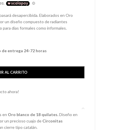
pasará desapercibida. Elaborados en Oro
por un diseño compuesto de radiantes
to para días formales como informales.
o de entrega 24-72 horas
IR AL CARRITO
cto ahora!
s en
Oro blanco de 18 quilates.
Diseño en
por un precioso cuajo de
Circonitas
 cierre tipo catalán.