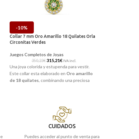
-10%
-10%
Collar 7 mm Oro Amarillo 18 Quilates Orla
Pendientes 10 x 
Circonitas Verdes
Quilates Cuajo y
Juegos Completos de Joyas
Juegos Completos
315,21
€
350,23
€
528,39
IVA incl.
Una joya colorida y estupenda para vestir.
Intensa pareja de
Este collar esta elaborado en
Oro amarillo
desapercibida. El
de 18 quilates
, combinando una preciosa
18 quilates y aco
cadena
veneciana
de 45 cm junto a un
compuesto de radi
a
colgante redondo de 7 mm con fantásticas
como quieras. Tan
Circonitas
verdes y blancas. Este es tu collar.
informales.
y
CUIDADOS
ue
Puedes acceder al punto de venta para