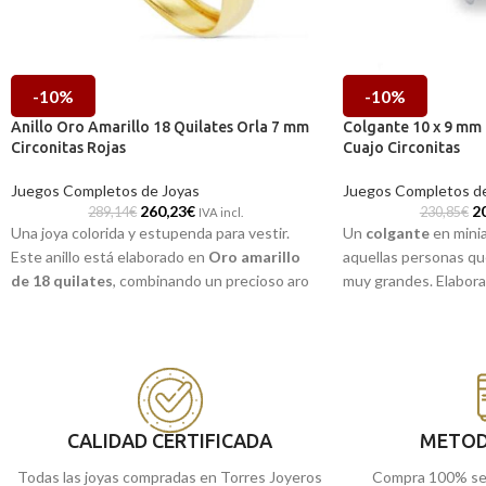
-10%
-10%
Anillo Oro Amarillo 18 Quilates Orla 7 mm
Colgante 10 x 9 mm 
Circonitas Rojas
Cuajo Circonitas
Juegos Completos de Joyas
Juegos Completos de
260,23
€
2
289,14
€
230,85
€
IVA incl.
Una joya colorida y estupenda para vestir.
Un
colgante
en mini
Este anillo está elaborado en
Oro amarillo
aquellas personas que
de 18 quilates
, combinando un precioso aro
muy grandes. Elabor
tipo media caña con elegante disminución,
quilates
, y acompañ
junto a radiantes e intensas
Circonitas
.
radiantes
Circonitas
CALIDAD CERTIFICADA
METOD
Todas las joyas compradas en Torres Joyeros
Compra 100% se