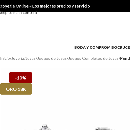
Skip to navigation
Joyeria Online - Los mejores precios y servicio
Skip to main content
BODA Y COMPROMISO
CRUCE
Inicio
/
Joyería
/
Joyas
/
Juegos de Joyas
/
Juegos Completos de Joyas
/
Pend
-10%
ORO 18K