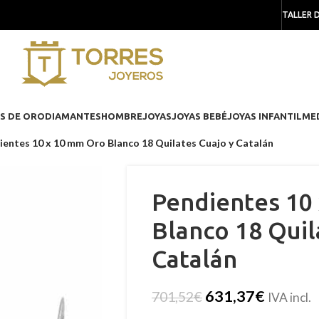
TALLER 
S DE ORO
DIAMANTES
HOMBRE
JOYAS
JOYAS BEBÉ
JOYAS INFANTIL
ME
ientes 10 x 10 mm Oro Blanco 18 Quilates Cuajo y Catalán
Pendientes 10
Blanco 18 Quil
Catalán
631,37
€
701,52
€
IVA incl.