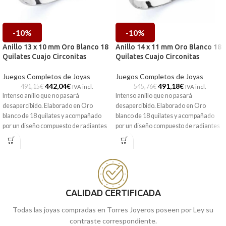
-10%
-10%
Anillo 13 x 10 mm Oro Blanco 18
Anillo 14 x 11 mm Oro Blanco 18
Quilates Cuajo Circonitas
Quilates Cuajo Circonitas
Juegos Completos de Joyas
Juegos Completos de Joyas
442,04
€
491,18
€
491,15
€
545,76
€
IVA incl.
IVA incl.
Intenso anillo que no pasará
Intenso anillo que no pasará
desapercibido. Elaborado en Oro
desapercibido. Elaborado en Oro
blanco de 18 quilates y acompañado
blanco de 18 quilates y acompañado
por un diseño compuesto de radiantes
por un diseño compuesto de radiantes
Circonitas. Llévalo como quieras.
Circonitas. Llévalo como quieras.
Tanto para días formales como
Tanto para días formales como
informales.
informales.
CALIDAD CERTIFICADA
Todas las joyas compradas en Torres Joyeros poseen por Ley su
contraste correspondiente.