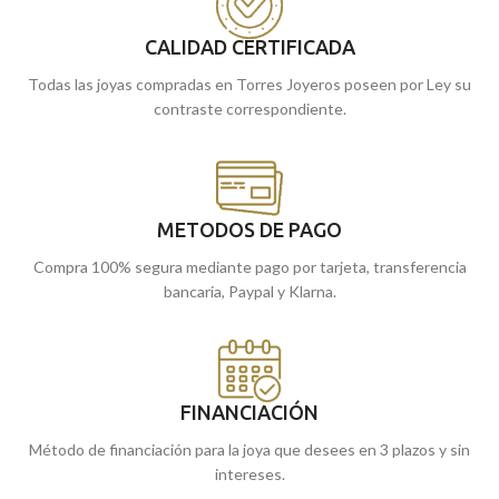
el mejor.
tiendas de Málaga y Melilla, o si lo
Puedes encontrarlo en nuestras
CALIDAD CERTIFICADA
prefieres, encargarlo online y te lo
tiendas de Málaga y Melilla, o si lo
enviamos a casa.
Todas las joyas compradas en Torres Joyeros poseen por Ley su
prefieres, encargarlo online y te lo
contraste correspondiente.
enviamos a casa.
METODOS DE PAGO
Compra 100% segura mediante pago por tarjeta, transferencia
bancaria, Paypal y Klarna.
FINANCIACIÓN
Método de financiación para la joya que desees en 3 plazos y sin
intereses.