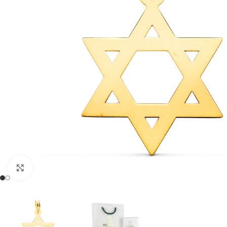
Clic para ampliar