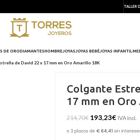
TALLER 
S DE ORO
DIAMANTES
HOMBRE
JOYAS
JOYAS BEBÉ
JOYAS INFANTIL
ME
strella de David 22 x 17 mm en Oro Amarillo 18K
Colgante Estre
17 mm en Oro 
193,23
€
214,70
€
IVA incl.