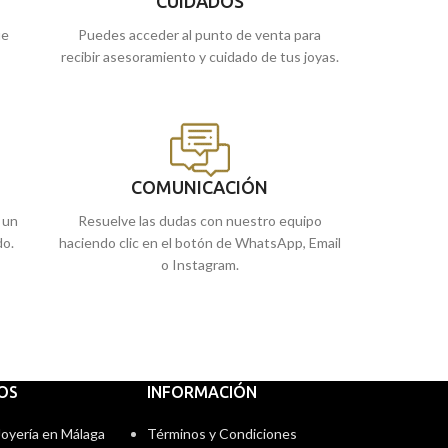
CUIDADOS
ue
Puedes acceder al punto de venta para
recibir asesoramiento y cuidado de tus joyas.
COMUNICACIÓN
 un
Resuelve las dudas con nuestro equipo
do.
haciendo clic en el botón de WhatsApp, Email
o Instagram.
IOS
INFORMACIÓN
 Joyería en Málaga
Términos y Condiciones