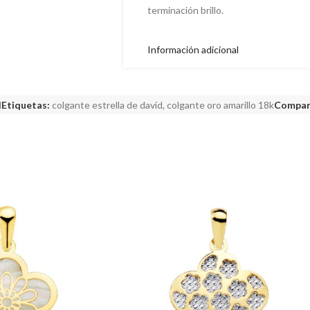
terminación brillo.
Información adicional
d
Etiquetas:
colgante estrella de david
,
colgante oro amarillo 18k
Compart