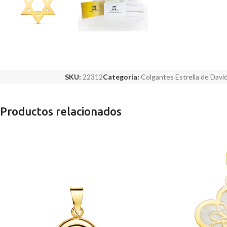
SKU:
22312
Categoría:
Colgantes Estrella de Davi
Productos relacionados