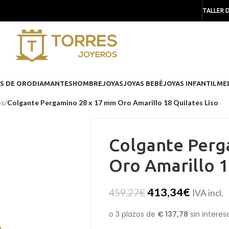
TALLER 
S DE ORO
DIAMANTES
HOMBRE
JOYAS
JOYAS BEBÉ
JOYAS INFANTIL
ME
os
/
Colgante Pergamino 28 x 17 mm Oro Amarillo 18 Quilates Liso
Colgante Perg
Oro Amarillo 1
413,34
€
459,27
€
IVA incl.