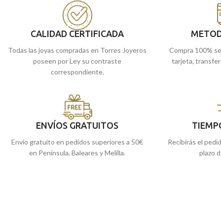
llevarlo en tu día a día.
sensación de movimie
llevarlo en tu día a día
Encuéntrala en nuestras tiendas de
Málaga, o si lo prefieres, comprarla online y
Encuéntrala en nues
CALIDAD CERTIFICADA
METOD
te la enviamos a casa.
Málaga y Melilla, o s
Todas las joyas compradas en Torres Joyeros
Compra 100% se
comprarla online y t
poseen por Ley su contraste
tarjeta, transfe
correspondiente.
ENVÍOS GRATUITOS
TIEMP
Envío gratuito en pedidos superiores a 50€
Recibirás el pedi
en Península, Baleares y Melilla.
plazo d