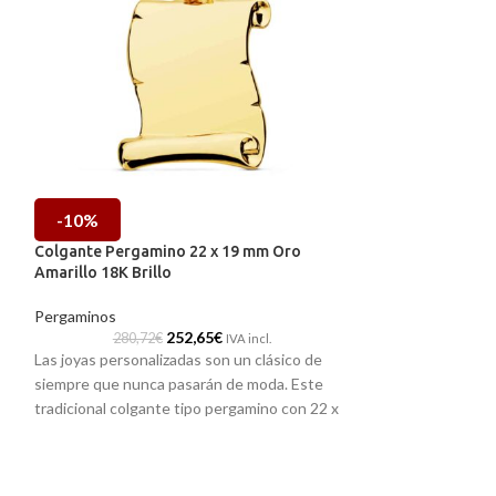
-10%
-10%
Colgante Pergamino 22 x 19 mm Oro
Colgante Pergam
Amarillo 18K Brillo
Amarillo 18K Det
Pergaminos
Pergaminos
252,65
€
280,72
€
335,20
IVA incl.
Las joyas personalizadas son un clásico de
Las joyas personal
siempre que nunca pasarán de moda. Este
siempre que nunc
tradicional colgante tipo pergamino con 22 x
tradicional colga
19 mm y realizado en Oro amarillo de 18
19 mm y realizado
kilates, lo forma un diseño sencillo liso en
kilates, lo forma u
a
terminación brillo. Joya que está pensada para
detalle horizonta