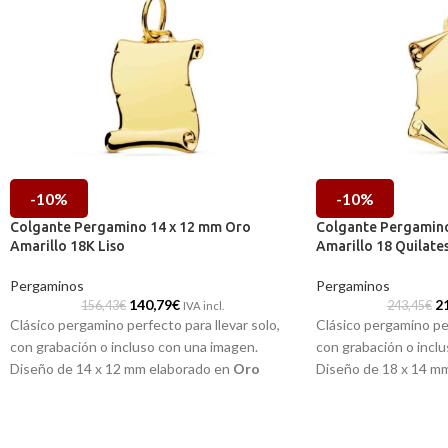
-10%
-10%
Colgante Pergamino 14 x 12 mm Oro
Colgante Pergamino
Amarillo 18K Liso
Amarillo 18 Quilates
Pergaminos
Pergaminos
140,79
€
2
156,43
€
243,45
€
IVA incl.
Clásico pergamino perfecto para llevar solo,
Clásico pergamino per
con grabación o incluso con una imagen.
con grabación o incl
Diseño de 14 x 12 mm elaborado en
Oro
Diseño de 18 x 14 m
amarillo
de 18 kilates, con perfectos detalles
amarillo
de 18 quilat
tallados y preciosa forma enrollada con
detalles tallados y p
sensación de movimiento. Perfecto para
cuatro esquinas enro