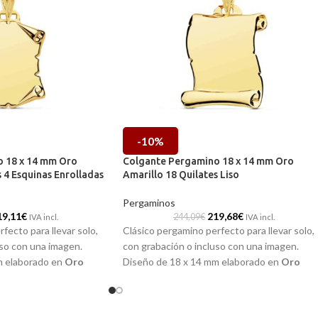
-10%
 18 x 14 mm Oro
Colgante Pergamino 18 x 14 mm Oro
 4 Esquinas Enrolladas
Amarillo 18 Quilates Liso
Pergaminos
19,11
€
219,68
€
244,09
€
IVA incl.
IVA incl.
fecto para llevar solo,
Clásico pergamino perfecto para llevar solo,
uso con una imagen.
con grabación o incluso con una imagen.
m elaborado en
Oro
Diseño de 18 x 14 mm elaborado en
Oro
es, con perfectos
amarillo
de 18 quilates, con perfectos
reciosa forma de sus
detalles tallados y preciosa forma enrollada
lladas dándole
con sensación de movimiento. Perfecto par