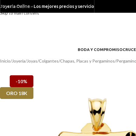
Skip to navigation
Joyeria Online - Los mejores precios y servicio
Skip to main content
BODA Y COMPROMISO
CRUCE
Inicio
/
Joyería
/
Joyas
/
Colgantes
/
Chapas, Placas y Pergaminos
/
Pergamin
-10%
ORO 18K