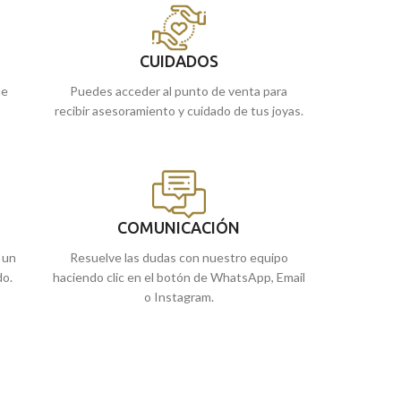
llevar grabada una imagen o el mensaje que
para llevar graba
quieras.
que quieras.
Puedes encontrarla en nuestras tiendas
Puedes encontrar
CUIDADOS
de Málaga, o si lo prefieres, encargarla
de Málaga, o si l
ue
Puedes acceder al punto de venta para
online y te la enviamos a casa.
online y te la en
recibir asesoramiento y cuidado de tus joyas.
COMUNICACIÓN
 un
Resuelve las dudas con nuestro equipo
do.
haciendo clic en el botón de WhatsApp, Email
o Instagram.