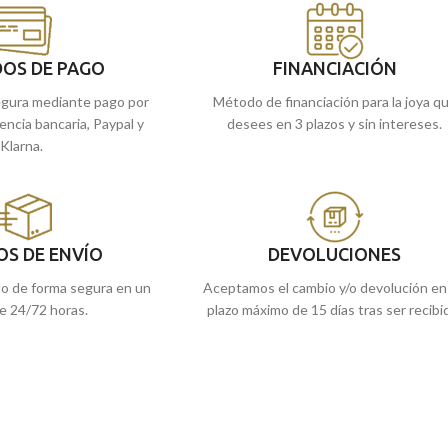
nto. Perfecto para
llevarlo en tu día a día.
.
Encuéntrala en nuestras tiendas de
tras tiendas de
Málaga y Melilla, o si lo prefieres,
OS DE PAGO
FINANCIACIÓN
i lo prefieres,
comprarla online y te la enviamos a casa.
gura mediante pago por
Método de financiación para la joya q
e la enviamos a casa.
rencia bancaria, Paypal y
desees en 3 plazos y sin intereses.
Klarna.
OS DE ENVÍO
DEVOLUCIONES
do de forma segura en un
Aceptamos el cambio y/o devolución en
e 24/72 horas.
plazo máximo de 15 días tras ser recibi