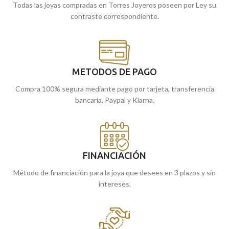
Todas las joyas compradas en Torres Joyeros poseen por Ley su
contraste correspondiente.
METODOS DE PAGO
Compra 100% segura mediante pago por tarjeta, transferencia
bancaria, Paypal y Klarna.
FINANCIACIÓN
Método de financiación para la joya que desees en 3 plazos y sin
intereses.