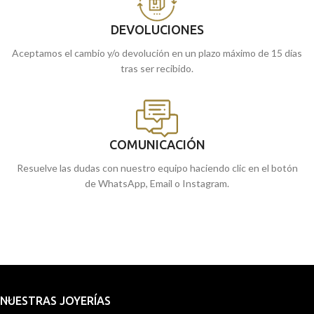
DEVOLUCIONES
Aceptamos el cambio y/o devolución en un plazo máximo de 15 días
tras ser recibido.
COMUNICACIÓN
Resuelve las dudas con nuestro equipo haciendo clic en el botón
de WhatsApp, Email o Instagram.
NUESTRAS JOYERÍAS