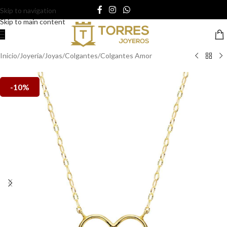
Skip to navigation
Skip to main content
Inicio
/
Joyería
/
Joyas
/
Colgantes
/
Colgantes Amor
-10%