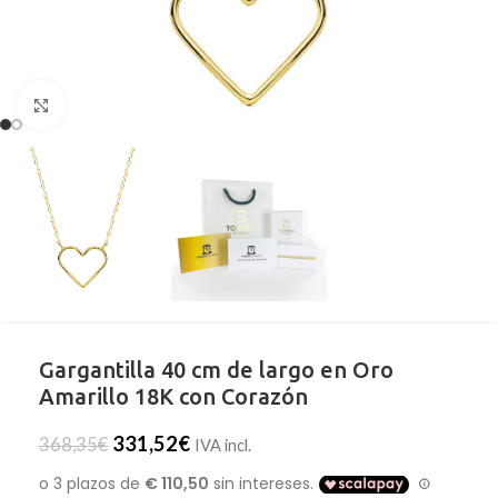
Clic para ampliar
Gargantilla 40 cm de largo en Oro
Amarillo 18K con Corazón
331,52
€
368,35
€
IVA incl.