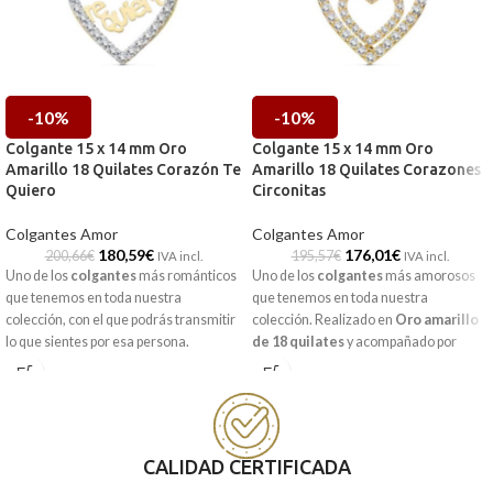
-10%
-10%
Colgante 15 x 14 mm Oro
Colgante 15 x 14 mm Oro
Amarillo 18 Quilates Corazón Te
Amarillo 18 Quilates Corazones
Quiero
Circonitas
Colgantes Amor
Colgantes Amor
180,59
€
176,01
€
200,66
€
195,57
€
IVA incl.
IVA incl.
Uno de los
colgantes
más románticos
Uno de los
colgantes
más amorosos
que tenemos en toda nuestra
que tenemos en toda nuestra
colección, con el que podrás transmitir
colección. Realizado en
Oro amarillo
lo que sientes por esa persona.
de 18 quilates
y acompañado por
Realizado en
Oro amarillo de 18
radiantes y blancas
Circonitas
.
quilates
y acompañado por radiantes
Perfecto para llevar a diario y combinar
y blancas
Circonitas
. Perfecto para
con todo.
llevar a diario.
CALIDAD CERTIFICADA