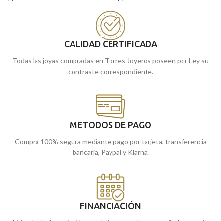
que te acompañará por y para siempre.
a diario y combinar con una cruz,
medalla o colgante.
Puedes encontrarla en nuestras
Puedes encontrarla en nuestras
Málaga
tiendas de
, o si la compras
CALIDAD CERTIFICADA
Málaga
online te la enviamos a casa.
tiendas de
, o si la compras
online te la enviamos a casa.
Todas las joyas compradas en Torres Joyeros poseen por Ley su
contraste correspondiente.
METODOS DE PAGO
Compra 100% segura mediante pago por tarjeta, transferencia
bancaria, Paypal y Klarna.
FINANCIACIÓN