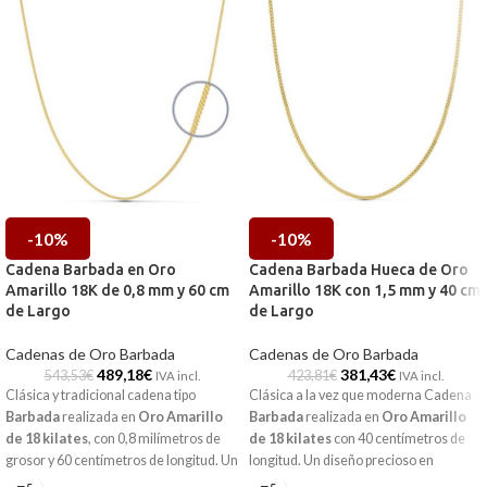
-10%
-10%
Cadena Barbada en Oro
Cadena Barbada Hueca de Oro
Amarillo 18K de 0,8 mm y 60 cm
Amarillo 18K con 1,5 mm y 40 cm
de Largo
de Largo
Cadenas de Oro Barbada
Cadenas de Oro Barbada
489,18
€
381,43
€
543,53
€
423,81
€
IVA incl.
IVA incl.
Clásica y tradicional cadena tipo
Clásica a la vez que moderna Cadena
Barbada
realizada en
Oro Amarillo
Barbada
realizada en
Oro Amarillo
de 18 kilates
, con 0,8 milímetros de
de 18 kilates
con 40 centímetros de
grosor y 60 centímetros de longitud. Un
longitud. Un diseño precioso en
diseño precioso en terminación brillo,
terminación brillo, perfecto para llevar