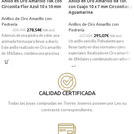
Anillo en Oro Amarillo 18K con
Anillo en Oro Amarillo de 18K
Circonita Flor Azul 10 x 10 mm
con Cuajo 10 x 7 mm Circonitas y
Aguamarina
Anillos de Oro Amarillo con
Pedrería
Anillos de Oro Amarillo con
278,54
€
Pedrería
309,49
€
IVA incl.
295,07
€
Además de una piedra de color, una
327,85
€
IVA incl.
Un anillo sencillo. Polivalente para
animada forma para llevar a diario.
llevar tanto en días normales como
Este anillo realizado en Oro amarillo
especiales. Realizado en Oro amarillo
de 18 kilates, combina una preciosa
de 18 kilates y combinando un radiante
circonita con forma de flor en su
cuajo de Circonitas en el superior con
centro, y dos radiantes y pequeñas
una clara Aguamarina central.
Circonitas blancas en sus extremos.
Con este anillo no pasarás
Puedes encontrarla en nuestras
desapercibida.
tiendas de Málaga, o si lo prefiere
encargarla online y te la enviamos a
CALIDAD CERTIFICADA
Puedes encontrarlo en nuestras
casa.
tiendas de Málaga. O si lo prefieres,
Todas las joyas compradas en Torres Joyeros poseen por Ley su
encargarlo online y te lo enviamos a
contraste correspondiente.
casa.