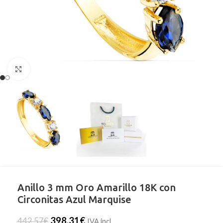
Clic para ampliar
Anillo 3 mm Oro Amarillo 18K con
Circonitas Azul Marquise
398,31
€
442,57
€
IVA incl.