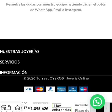
Resuelve las dudas con nuestro equipo haciendo clic en el botón
de WhatsApp, Email o Instagram.
NUESTRAS JOYERÍAS
SERVICIOS
INFORMACIÓN
© 2026
Torres JOYEROS
| Joyería Online
Embalaje
Gemelos
Hombre
para
Oro
regalo
1.217,35
€
Blanco
incluido.
Hay
-
+
18K 17 x
1.095,62
€
existencias
Plazo de