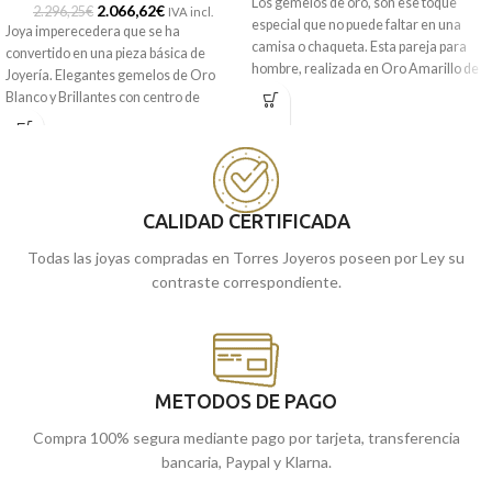
Los gemelos de oro, son ese toque
2.066,62
€
2.296,25
€
IVA incl.
especial que no puede faltar en una
Joya imperecedera que se ha
camisa o chaqueta. Esta pareja para
convertido en una pieza básica de
hombre, realizada en Oro Amarillo de
Joyería. Elegantes gemelos de Oro
18 kilates y formada por preciosos
Blanco y Brillantes con centro de
cuadrados en terminación mate y
Zafiros.
brillo, con sencilla banda vertical, que lo
Puedes encontrarla en nuestras
convierten en perfecto para que los
tiendas de Málaga, o si lo prefieres,
luzcas en una boda, bautizo o el evento
encargarla online y te la enviamos a
más especial.
casa.
CALIDAD CERTIFICADA
Recógelos
en nuestras tiendas de
Todas las joyas compradas en Torres Joyeros poseen por Ley su
Málaga
cómpralos
, o
online y te lo
contraste correspondiente.
llevamos a casa.
METODOS DE PAGO
Compra 100% segura mediante pago por tarjeta, transferencia
bancaria, Paypal y Klarna.