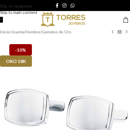
Skip to navigation
Skip to main content
Inicio
/
Joyería
/
Hombre
/
Gemelos de Oro
-10%
ORO 18K