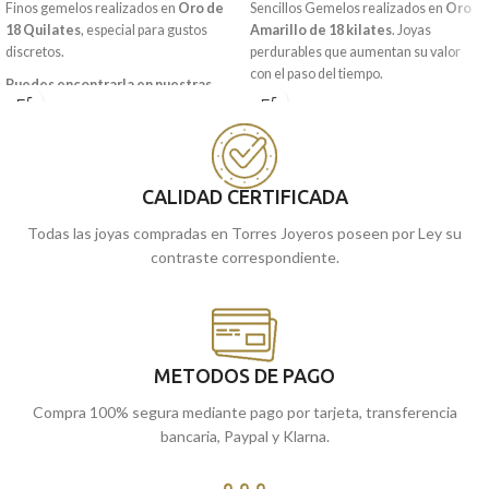
Finos gemelos realizados en
Oro de
Sencillos Gemelos realizados en
Oro
18 Quilates
, especial para gustos
Amarillo de 18 kilates
.
Joyas
discretos.
perdurables que aumentan su valor
con el paso del tiempo.
Puedes encontrarla en nuestras
tiendas de Málaga, o si lo prefieres,
Puedes encontrarla en nuestras
encargarla online y te la enviamos a
tiendas de Málaga, o si lo prefieres,
casa.
encargarla online y te la enviamos a
casa.
CALIDAD CERTIFICADA
Todas las joyas compradas en Torres Joyeros poseen por Ley su
contraste correspondiente.
METODOS DE PAGO
Compra 100% segura mediante pago por tarjeta, transferencia
bancaria, Paypal y Klarna.