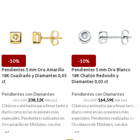
-10%
-10%
Pendientes 5 mm Oro Amarillo
Pendientes 5 mm Oro Blanco
18K Cuadrado y Diamantes 0,03
18K Chatón Redondo y
ct
Diamantes 0,03 ct
Pendientes con Diamantes
Pendientes con Diamantes
238,12
€
164,59
€
264,58
€
182,88
€
IVA incl.
IVA incl.
Clásicos y animados para llevar tanto a
Clásicos y animados para llevar tanto a
diario como en las ocasiones más
diario como en las ocasiones más
especiales. Pendientes realizados en
especiales. Pendientes realizados en
Oro amarillo de 18 kilates, con dos
Oro blanco de 18 kilates, con dos
sencillo cuadrados acompañados de
sencillos chatones acompañados de
radiantes Diamantes en talla brillante.
radiantes Diamantes en talla brillante.