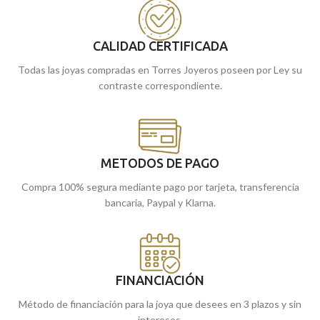
Acabados en una elegante terminación
Acabados en una elegante terminación
brillo y acompañados cierres de palillo
brillo y acompañados cierres de palillo
con presión.
con presión.
CALIDAD CERTIFICADA
Recógelo en nuestras tiendas de
Recógelo en nuestras tiendas de
Todas las joyas compradas en Torres Joyeros poseen por Ley su
Málaga, o cómpralo online y te los
Málaga, o cómpralo online y te los
contraste correspondiente.
llevamos a casa.
llevamos a casa.
METODOS DE PAGO
Compra 100% segura mediante pago por tarjeta, transferencia
bancaria, Paypal y Klarna.
FINANCIACIÓN
Método de financiación para la joya que desees en 3 plazos y sin
intereses.