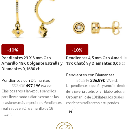
-10%
-10%
Pendientes 23 X 3 mm Oro
Pendientes 4,5 mm Oro Amarillo
Amarillo 18K Colgante Estrella y
18K Chatón y Diamantes 0,05 ct
Diamantes 0,1680 ct
Pendientes con Diamantes
Pendientes con Diamantes
236,89
€
263,21
€
IVA incl.
497,19
€
Un pendiente pequeño y sencillo dentro
552,43
€
IVA incl.
Clásicos aros a la vez que sencillos
de la joyería tradicional. Elaborados en
para llevar tanto a diario como en las
Oro amarillo de 18 kilates, los cuales
ocasiones más especiales. Pendientes
contienen radiantes y estupendos
realizados en Oro amarillo de 18
Diamantes por valor total de 0,05 ct.
kilates, con chatón a modo de estrella
Este tipo de pendientes son estupendos
con radiantes Diamantes en talla
para llevar a diario en tu día a día.
brillante. Acabados en una elegante
Incluso para llevar en segundos