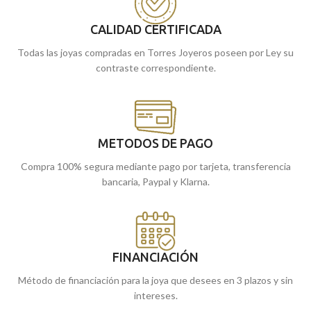
terminación brillo junto a cierres de
agujeros.
palillo con presión.
CALIDAD CERTIFICADA
Recógelo en nuestras tiendas de
Recógelo en nuestras tiendas de
Málaga, o cómpralo online y te los
Todas las joyas compradas en Torres Joyeros poseen por Ley su
Málaga y Melilla, o cómpralo online
llevamos a casa.
contraste correspondiente.
y te los llevamos a casa.
METODOS DE PAGO
Compra 100% segura mediante pago por tarjeta, transferencia
bancaria, Paypal y Klarna.
FINANCIACIÓN
Método de financiación para la joya que desees en 3 plazos y sin
intereses.