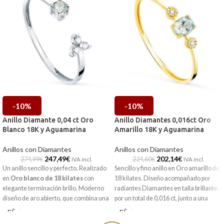
-10%
-10%
Anillo Diamante 0,04 ct Oro
Anillo Diamantes 0,016ct Oro
Blanco 18K y Aguamarina
Amarillo 18K y Aguamarina
Anillos con Diamantes
Anillos con Diamantes
247,49
€
202,14
€
274,99
€
224,60
€
IVA incl.
IVA incl.
Un anillo sencillo y perfecto
.
Realizado
Sencillo y fino anillo en Oro amarillo de
en
Oro blanco
de 18 kilates
con
18 kilates. Diseño acompañado por
elegante terminación brillo. Moderno
radiantes Diamantes en talla brillante,
diseño de aro abierto, que combina una
por un total de 0,016 ct, junto a una
preciosa y clara
Aguamarina
natural
Aguamarina talla oval en su centro. Un
sobre cuatro garras, y en el otro, una
anillo que se convierte en tu aliado