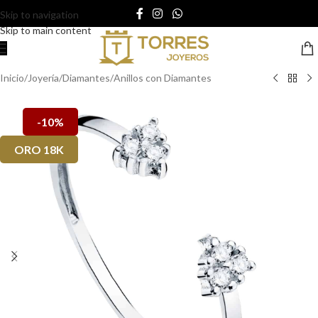
Skip to navigation
Skip to main content
Inicio
/
Joyería
/
Diamantes
/
Anillos con Diamantes
-10%
ORO 18K