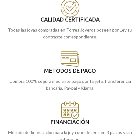
pieza triangular que incorpora tres
perfecto para llevar a diario.
radiantes
Diamantes
en talla brillante,
por un total de 0,045 ct, con calidad SI y
CALIDAD CERTIFICADA
color H.
Todas las joyas compradas en Torres Joyeros poseen por Ley su
contraste correspondiente.
METODOS DE PAGO
Compra 100% segura mediante pago por tarjeta, transferencia
bancaria, Paypal y Klarna.
FINANCIACIÓN
Método de financiación para la joya que desees en 3 plazos y sin
intereses.