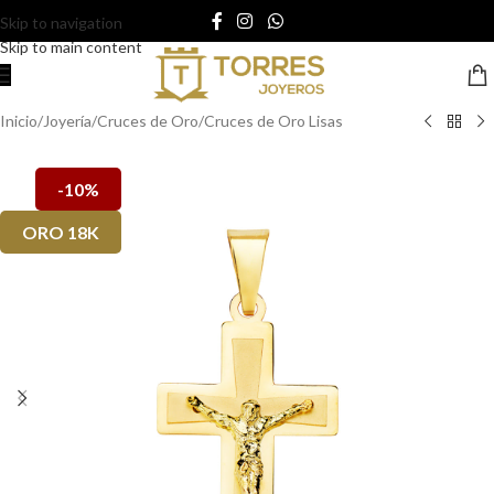
Skip to navigation
Skip to main content
Inicio
/
Joyería
/
Cruces de Oro
/
Cruces de Oro Lisas
-10%
ORO 18K