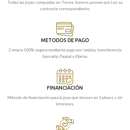
ligero, perfecto para ser combinado
Todas las joyas compradas en Torres Joyeros poseen por Ley su
con cadenas finas de oro y lucido de
contraste correspondiente.
forma cómoda en cualquier ocasión.
Puedes encontrarlos en nuestras
tiendas de Málaga, o si lo prefieres,
encárgalos online y te los enviamos a
casa.
METODOS DE PAGO
Compra 100% segura mediante pago por tarjeta, transferencia
bancaria, Paypal y Klarna.
FINANCIACIÓN
Método de financiación para la joya que desees en 3 plazos y sin
intereses.