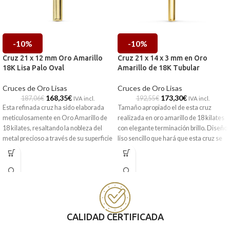
-10%
-10%
Cruz 21 x 12 mm Oro Amarillo
Cruz 21 x 14 x 3 mm en Oro
18K Lisa Palo Oval
Amarillo de 18K Tubular
Cruces de Oro Lisas
Cruces de Oro Lisas
168,35
€
173,30
€
187,06
€
192,55
€
IVA incl.
IVA incl.
Esta refinada cruz ha sido elaborada
Tamaño apropiado el de esta cruz
meticulosamente en
Oro Amarillo de
realizada en oro amarillo de 18 kilates
18 kilates
, resaltando la nobleza del
con elegante terminación brillo. Diseño
metal precioso a través de su superficie
liso sencillo que hará que esta cruz se
lisa y brillante. Su estructura de
palo
convierta en el complemento perfecto
oval
aporta un volumen delicado y una
de tu cadena.
suavidad visual que diferencia a esta
Puedes encontrarlo en nuestras
pieza de los diseños tradicionales,
tiendas de Málaga y Melilla, o si lo
manteniendo un equilibrio perfecto
encargas online, te lo enviamos a
entre modernidad y tradición. Gracias
casa.
a su tamaño de
21x12 mm
, se
CALIDAD CERTIFICADA
convierte en un accesorio versátil y