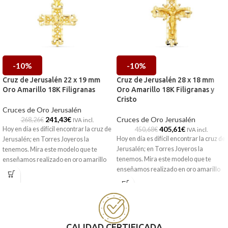
-10%
-10%
Cruz de Jerusalén 22 x 19 mm
Cruz de Jerusalén 28 x 18 mm
Oro Amarillo 18K Filigranas
Oro Amarillo 18K Filigranas y
Cristo
Cruces de Oro Jerusalén
241,43
€
Cruces de Oro Jerusalén
268,26
€
IVA incl.
405,61
€
Hoy en día es difícil encontrar la cruz de
450,68
€
IVA incl.
Hoy en día es difícil encontrar la cruz de
Jerusalén; en Torres Joyeros la
Jerusalén; en Torres Joyeros la
tenemos. Mira este modelo que te
tenemos. Mira este modelo que te
enseñamos realizado en oro amarillo
enseñamos realizado en oro amarillo
de 18 kilates, con medidas de 22 x 19
de 18 kilates, con medidas de 28 x 18
mm y preciosas filigranas caladas que
mm y preciosas filigranas caladas,
le dan ese toque tan original. Pensada
acompañadas por preciosa silueta de
para que este siempre contigo.
cristo en su centro, dándole ese toque
Recógela en nuestras tiendas de
tan original. Pensada para que este
CALIDAD CERTIFICADA
Málaga y Melilla, o cómprala online