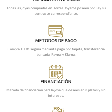
siempre contigo.
y te la llevamos a casa.
Todas las joyas compradas en Torres Joyeros poseen por Ley su
Recógela en nuestras tiendas de
contraste correspondiente.
Málaga y Melilla, o cómprala online
y te la llevamos a casa.
METODOS DE PAGO
Compra 100% segura mediante pago por tarjeta, transferencia
bancaria, Paypal y Klarna.
FINANCIACIÓN
Método de financiación para la joya que desees en 3 plazos y sin
intereses.