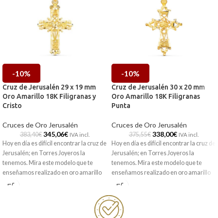
-10%
-10%
Cruz de Jerusalén 29 x 19 mm
Cruz de Jerusalén 30 x 20 mm
Oro Amarillo 18K Filigranas y
Oro Amarillo 18K Filigranas
Cristo
Punta
Cruces de Oro Jerusalén
Cruces de Oro Jerusalén
345,06
€
338,00
€
383,40
€
375,55
€
IVA incl.
IVA incl.
Hoy en día es difícil encontrar la cruz de
Hoy en día es difícil encontrar la cruz de
Jerusalén; en Torres Joyeros la
Jerusalén; en Torres Joyeros la
tenemos. Mira este modelo que te
tenemos. Mira este modelo que te
enseñamos realizado en oro amarillo
enseñamos realizado en oro amarillo
de 18 kilates, con medidas de 29 x 19
de 18 kilates, con medidas de 30 x 20
mm y preciosas filigranas caladas,
mm y preciosas filigranas caladas, con
acompañadas por preciosa silueta de
bordes en punta, que le dan ese toque
cristo en su centro, dándole ese toque
tan original. Pensada para que este