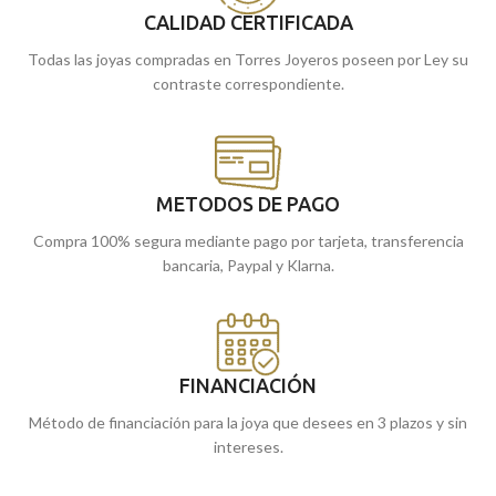
tan original. Pensada para que este
siempre contigo.
CALIDAD CERTIFICADA
siempre contigo.
Recógela en nuestras tiendas de
Todas las joyas compradas en Torres Joyeros poseen por Ley su
Málaga y Melilla, o cómprala online
contraste correspondiente.
y te la llevamos a casa.
METODOS DE PAGO
Compra 100% segura mediante pago por tarjeta, transferencia
bancaria, Paypal y Klarna.
FINANCIACIÓN
Método de financiación para la joya que desees en 3 plazos y sin
intereses.