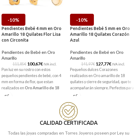
-10%
-10%
Pendientes Bebé 4 mm en Oro
Pendientes Bebé 5 mm en Oro
Amarillo 18 Quilates Flor Lisa
Amarillo 18 Quilates Corazón
con Circonita
Azul
Pendientes de Bebé en Oro
Pendientes de Bebé en Oro
Amarillo
Amarillo
100,67
€
127,77
€
111,85
€
141,97
€
IVA incl.
IVA incl.
Pon luz en su rostro con estos
Pequeños dulces Corazones
pequeños pendientes de bebé, con 4
realizados en Oro amarillo de 18
mm en forma de flor, que estan
quilates y cierre de seguridad, que te
realizados en
Oro Amarillo de 18
acompañarán siempre. Perfectos para
Quilates
. Una pareja sencilla que es
regalar a bebés.
todo un clásico en joyería.
Puedes encontrarlas en nuestras
tiendas de Málaga y Melilla, o si lo
prefieres, puedes encargarla online
CALIDAD CERTIFICADA
y te la enviamos a casa.
Todas las joyas compradas en Torres Joyeros poseen por Ley su