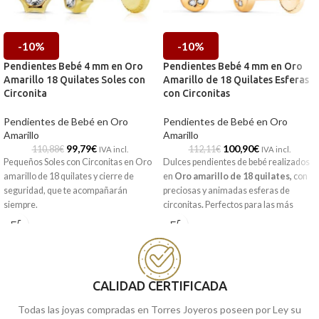
-10%
-10%
Pendientes Bebé 4 mm en Oro
Pendientes Bebé 4 mm en Oro
Amarillo 18 Quilates Soles con
Amarillo de 18 Quilates Esferas
Circonita
con Circonitas
Pendientes de Bebé en Oro
Pendientes de Bebé en Oro
Amarillo
Amarillo
99,79
€
100,90
€
110,88
€
112,11
€
IVA incl.
IVA incl.
Pequeños Soles con Circonitas en Oro
Dulces pendientes de bebé realizados
amarillo de 18 quilates y cierre de
en
Oro amarillo de 18 quilates,
con
seguridad, que te acompañarán
preciosas y animadas esferas de
siempre.
circonitas
.
Perfectos para las más
peques de la casa.
CALIDAD CERTIFICADA
Todas las joyas compradas en Torres Joyeros poseen por Ley su