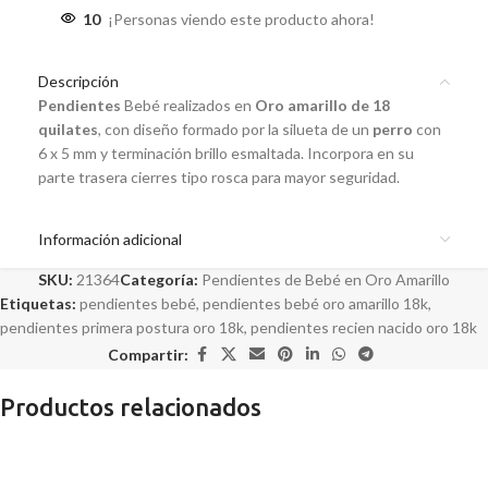
10
¡Personas viendo este producto ahora!
Descripción
Pendientes
Bebé realizados en
Oro amarillo de 18
quilates
, con diseño formado por la silueta de un
perro
con
6 x 5 mm y terminación brillo esmaltada. Incorpora en su
parte trasera cierres tipo rosca para mayor seguridad.
Información adicional
SKU:
21364
Categoría:
Pendientes de Bebé en Oro Amarillo
Etiquetas:
pendientes bebé
,
pendientes bebé oro amarillo 18k
,
pendientes primera postura oro 18k
,
pendientes recien nacido oro 18k
Compartir:
Productos relacionados