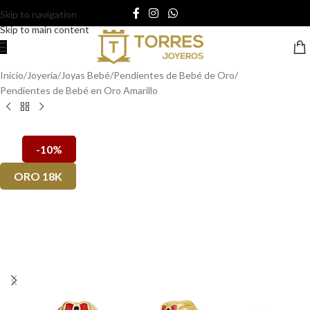
Skip to navigation
Skip to main content
Inicio
/
Joyería
/
Joyas Bebé
/
Pendientes de Bebé de Oro
/
Pendientes de Bebé en Oro Amarillo
-10%
ORO 18K