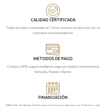
CALIDAD CERTIFICADA
Todas las joyas compradas en Torres Joyeros poseen por Ley su
contraste correspondiente.
METODOS DE PAGO
Compra 100% segura mediante pago por tarjeta, transferencia
bancaria, Paypal y Klarna.
FINANCIACIÓN
Método de financiación para la joya que desees en 3 plazos y sin