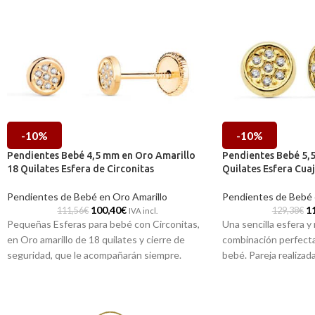
-10%
-10%
Pendientes Bebé 4,5 mm en Oro Amarillo
Pendientes Bebé 5,
18 Quilates Esfera de Circonitas
Quilates Esfera Cuaj
Pendientes de Bebé en Oro Amarillo
Pendientes de Bebé 
100,40
€
1
111,56
€
129,38
€
IVA incl.
Pequeñas Esferas para bebé con Circonitas,
Una sencilla esfera y 
en Oro amarillo de 18 quilates y cierre de
combinación perfecta
seguridad, que le acompañarán siempre.
bebé. Pareja realizad
quilates e incorpora
tuercas como seguri
Puedes encontrarla