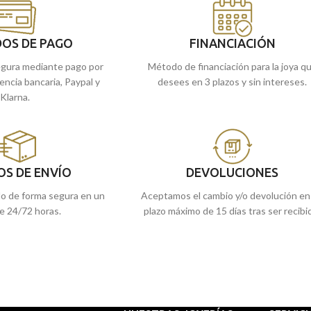
o si lo prefieres,
nline y te la enviamos
OS DE PAGO
FINANCIACIÓN
gura mediante pago por
Método de financiación para la joya q
rencia bancaria, Paypal y
desees en 3 plazos y sin intereses.
Klarna.
OS DE ENVÍO
DEVOLUCIONES
do de forma segura en un
Aceptamos el cambio y/o devolución en
e 24/72 horas.
plazo máximo de 15 días tras ser recibi