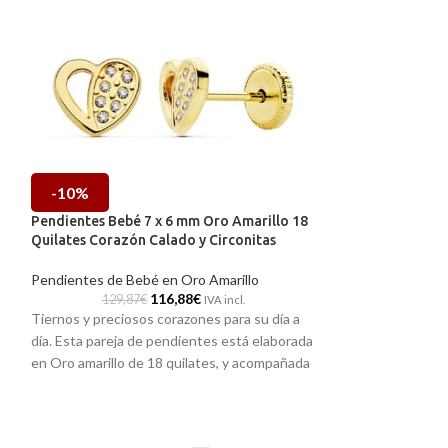
-10%
-10%
Pendientes Bebé 7 x 6 mm Oro Amarillo 18
Pendientes Bebé
Quilates Corazón Calado y Circonitas
Amarillo 18 Quila
Pendientes de Bebé en Oro Amarillo
Pendientes de Be
116,88
€
129,87
€
123,97
IVA incl.
Tiernos y preciosos corazones para su día a
Casual e informal
día. Esta pareja de pendientes está elaborada
Circonitas. La co
en Oro amarillo de 18 quilates, y acompañada
pendiente de bebé
s
por una moderna terminación brillo junto a
amarillo de 18 qui
radiantes Circonitas en una de sus mitades.
cómodos cierres 
Puedes encontrar