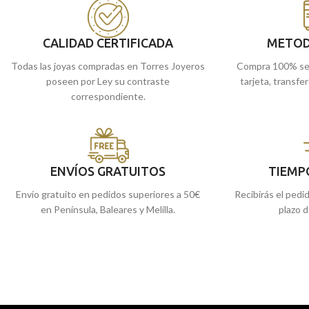
de Málaga y Melilla, 
puedes encargarla o
a casa.
CALIDAD CERTIFICADA
METOD
Todas las joyas compradas en Torres Joyeros
Compra 100% se
poseen por Ley su contraste
tarjeta, transfe
correspondiente.
ENVÍOS GRATUITOS
TIEMP
Envío gratuito en pedidos superiores a 50€
Recibirás el pedi
en Península, Baleares y Melilla.
plazo d