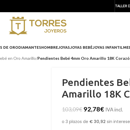
TALLER 
S DE ORO
DIAMANTES
HOMBRE
JOYAS
JOYAS BEBÉ
JOYAS INFANTIL
ME
ebé en Oro Amarillo
/
Pendientes Bebé 4mm Oro Amarillo 18K Corazó
Pendientes B
Amarillo 18K C
92,78
€
103,09
€
IVA incl.