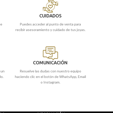
de Málaga y Melill
puedes encargarl
a casa.
CUIDADOS
ue
Puedes acceder al punto de venta para
recibir asesoramiento y cuidado de tus joyas.
COMUNICACIÓN
 un
Resuelve las dudas con nuestro equipo
do.
haciendo clic en el botón de WhatsApp, Email
o Instagram.