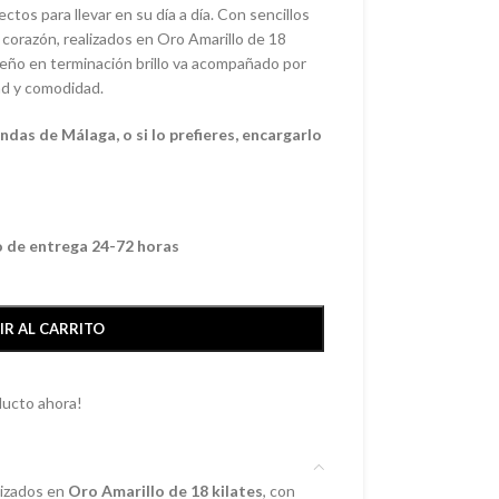
os para llevar en su día a día. Con sencillos
 corazón, realizados en Oro Amarillo de 18
iseño en terminación brillo va acompañado por
ad y comodidad.
das de Málaga, o si lo prefieres, encargarlo
o de entrega 24-72 horas
IR AL CARRITO
ducto ahora!
lizados en
Oro Amarillo de 18 kilates
, con