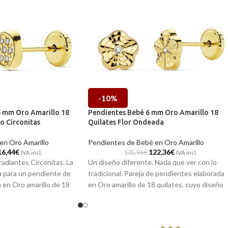
-10%
5 mm Oro Amarillo 18
Pendientes Bebé 6 mm Oro Amarillo 18
o Circonitas
Quilates Flor Ondeada
en Oro Amarillo
Pendientes de Bebé en Oro Amarillo
16,44
€
122,36
€
135,96
€
IVA incl.
IVA incl.
radiantes Circonitas. La
Un diseño diferente. Nada que ver con lo
 para un pendiente de
tradicional. Pareja de pendientes elaborada
a en Oro amarillo de 18
en Oro amarillo de 18 quilates, cuyo diseño
ndo cómodos cierres de
está formado por animadas y graciosas flore
dad.
de moderna onda incorporando una
Circonita
en su centro.
s en nuestras tiendas