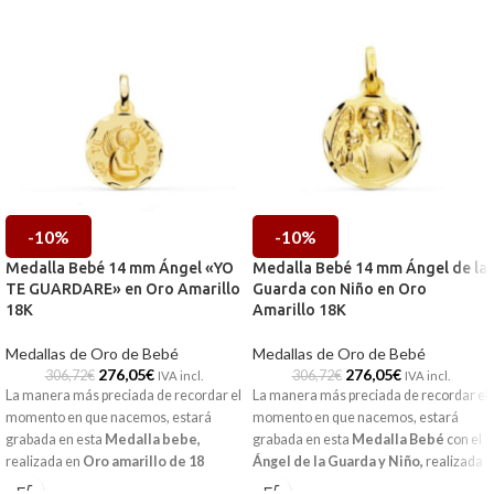
-10%
-10%
Medalla Bebé 14 mm Ángel «YO
Medalla Bebé 14 mm Ángel de la
TE GUARDARE» en Oro Amarillo
Guarda con Niño en Oro
18K
Amarillo 18K
Medallas de Oro de Bebé
Medallas de Oro de Bebé
276,05
€
276,05
€
306,72
€
306,72
€
IVA incl.
IVA incl.
La manera más preciada de recordar el
La manera más preciada de recordar el
momento en que nacemos, estará
momento en que nacemos, estará
grabada en esta
Medalla bebe
,
grabada en esta
Medalla Bebé
con el
realizada en
Oro amarillo de 18
Ángel de la Guarda y Niño,
realizada
kilates
y la frase:
"YO TE
en
Oro amarillo de 18 kilates.