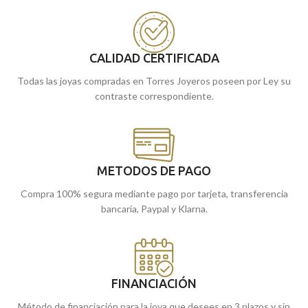
GUARDARE".
Estupenda para regalar en estas
edades y que conserven para toda la
Puedes encontrarla en nuestras
vida.
tiendas de Málaga, o comprarla
online y te la enviamos a casa.
Puedes encontrarla en nuestras
CALIDAD CERTIFICADA
tiendas de Málaga, o comprarla
Todas las joyas compradas en Torres Joyeros poseen por Ley su
online y te la enviamos a casa.
contraste correspondiente.
METODOS DE PAGO
Compra 100% segura mediante pago por tarjeta, transferencia
bancaria, Paypal y Klarna.
FINANCIACIÓN
Método de financiación para la joya que desees en 3 plazos y sin