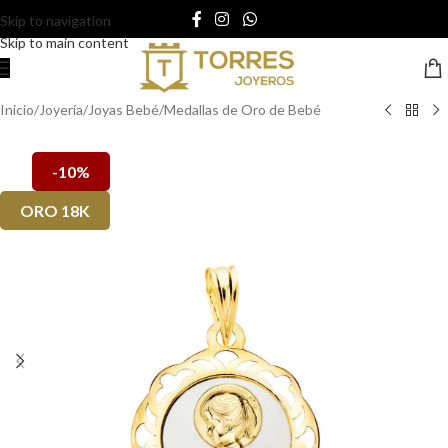
Skip to navigation
Skip to main content
Inicio
/
Joyería
/
Joyas Bebé
/
Medallas de Oro de Bebé
-10%
ORO 18K