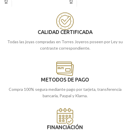
primera comunión.
en la primera comunión.
Puedes encontrarla en nuestras
Puedes encontrarla en nuestras
tiendas de Málaga, o si lo prefieres
tiendas de Málaga, o si lo prefieres
encargarla online y te la enviamos a
encargarla online y te la enviamos a
CALIDAD CERTIFICADA
casa.
casa.
Todas las joyas compradas en Torres Joyeros poseen por Ley su
contraste correspondiente.
METODOS DE PAGO
Compra 100% segura mediante pago por tarjeta, transferencia
bancaria, Paypal y Klarna.
FINANCIACIÓN