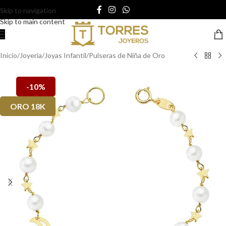
Skip to navigation
Skip to main content
Inicio
/
Joyería
/
Joyas Infantil
/
Pulseras de Niña de Oro
-10%
ORO 18K