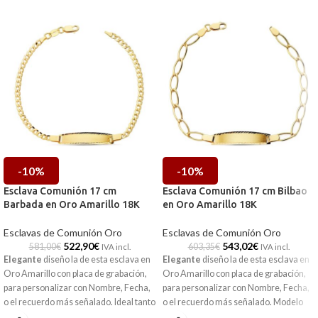
-10%
-10%
Esclava Comunión 17 cm
Esclava Comunión 17 cm Bilbao
Barbada en Oro Amarillo 18K
en Oro Amarillo 18K
Esclavas de Comunión Oro
Esclavas de Comunión Oro
522,90
€
543,02
€
581,00
€
603,35
€
IVA incl.
IVA incl.
Elegante
diseño la de esta esclava en
Elegante
diseño la de esta esclava en
Oro Amarillo con placa de grabación,
Oro Amarillo con placa de grabación,
para personalizar con Nombre, Fecha,
para personalizar con Nombre, Fecha,
o el recuerdo más señalado. Ideal tanto
o el recuerdo más señalado. Modelo
para niño como niña y llevar en la
ideal tanto para niño como niña y llevar