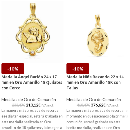
-10%
-10%
Medalla Ángel Burlón 24 x 17
Medalla Niña Rezando 22 x 14
mm en Oro Amarillo 18 Quilates
mm en Oro Amarillo 18K con
con Cerco
Tallas
Medallas de Oro de Comunión
Medallas de Oro de Comunión
210,12
€
376,62
€
233,47
€
418,47
€
IVA incl.
IVA incl.
La manera más preciada de recordar
La manera más preciada de recordar el
ese día tan especial, estará grabada en
momento en que nacemos o la primera
esta
medalla
realizada en
Oro
comunión, estará grabada en esta
amarillo de 18 quilates
y la imagen a
bonita
medalla
,
realizada en
Oro