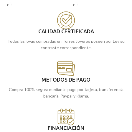
relieve del
Ángel Burlón
con un clásico
amarillo de 18 kilates
y la imagen a
cerco. Ideal tanto para niño o niña que
relieve de la niña rezando.
realicen la primera comunión.
Recógela en nuestras tiendas de
Puedes encontrarla en nuestras
Málaga, o cómprala online y te la
tiendas de Málaga y Melilla, o si lo
llevamos a casa.
CALIDAD CERTIFICADA
prefieres, encargarla online y te la
Todas las joyas compradas en Torres Joyeros poseen por Ley su
enviamos a casa.
contraste correspondiente.
METODOS DE PAGO
Compra 100% segura mediante pago por tarjeta, transferencia
bancaria, Paypal y Klarna.
FINANCIACIÓN