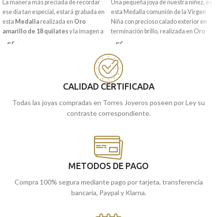
La manera más preciada de recordar
Una pequeña joya de nuestra niñez, es
ese día tan especial, estará grabada en
esta Medalla comunión de la Virgen
esta
Medalla
realizada en
Oro
Niña con precioso calado exterior en
amarillo de 18 quilates
y la imagen a
terminación brillo, realizada en Oro
relieve del
Ángel Burlón.
Ideal tanto
Amarillo de 18 quilates. Una pieza de
para niño o niña que realicen la primera
joyería especial de comunión, que no
comunión.
querrá quitarse nunca.
Puedes encontrarla en nuestras
Puedes encontrarla en nuestras
tiendas de Málaga y Melilla, o si lo
tiendas de Málaga y Melilla, o si lo
CALIDAD CERTIFICADA
prefieres, encargarla online y te la
prefieres, encargarla online y te la
Todas las joyas compradas en Torres Joyeros poseen por Ley su
enviamos a casa.
enviamos a casa.
contraste correspondiente.
METODOS DE PAGO
Compra 100% segura mediante pago por tarjeta, transferencia
bancaria, Paypal y Klarna.