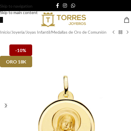
Skip to navigation
Skip to main content
Inicio
/
Joyería
/
Joyas Infantil
/
Medallas de Oro de Comunión
-10%
ORO 18K