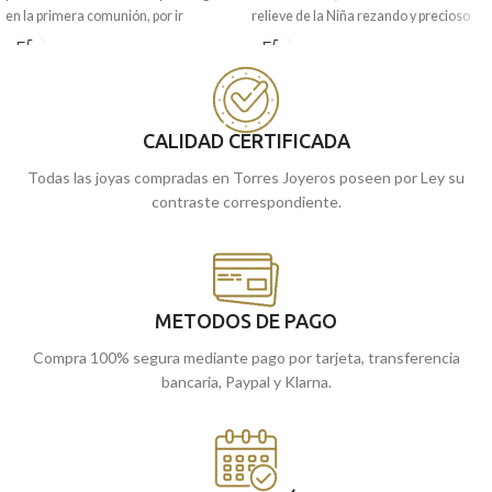
en la primera comunión, por ir
relieve de la Niña rezando y precioso
acompañada del cariñoso y protector
bisel exterior. Una medalla pensada
Ángel Burlón".
para niña, que es ideal para llevar en la
primera comunión.
Puedes encontrarla en nuestras
tiendas de Málaga y Melilla, o si lo
Puedes encontrarla en nuestras
prefieres, encargarla online y te la
tiendas de Málaga, o si lo prefieres,
CALIDAD CERTIFICADA
enviamos a casa.
encargarla online y te la enviamos a
Todas las joyas compradas en Torres Joyeros poseen por Ley su
casa.
contraste correspondiente.
METODOS DE PAGO
Compra 100% segura mediante pago por tarjeta, transferencia
bancaria, Paypal y Klarna.