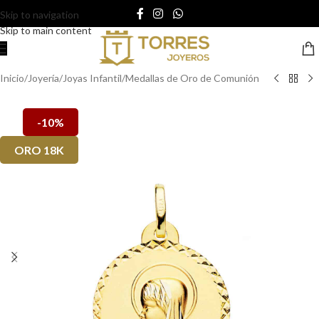
Skip to navigation
Skip to main content
Inicio
/
Joyería
/
Joyas Infantil
/
Medallas de Oro de Comunión
-10%
ORO 18K