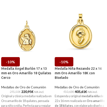
-10%
-10%
Medalla Ángel Burlón 17 x 13
Medalla Niña Rezando 22 x 16
mm en Oro Amarillo 18 Quilates
mm Oro Amarillo 18K con
Cerco
Biselado
Medallas de Oro de Comunión
Medallas de Oro de Comunión
220,95
€
405,61
€
245,50
€
450,68
€
IVA incl.
IVA incl.
Original y clásica medalla realizada en
Estupenda y original
medalla niña
de
Oro amarillo de 18 quilates, pensada
22 x 16 mm realizada en
Oro amarillo
para niño o niña. Perfecta para regalar
de 18 kilates
, con elaborado diseño a