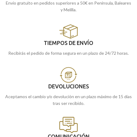
Envío gratuito en pedidos superiores a 50€ en Península, Baleares
y Melilla.
TIEMPOS DE ENVÍO
Recibirás el pedido de forma segura en un plazo de 24/72 horas.
DEVOLUCIONES
Aceptamos el cambio y/o devolución en un plazo máximo de 15 días
tras ser recibido.
COMUNICACIÓN