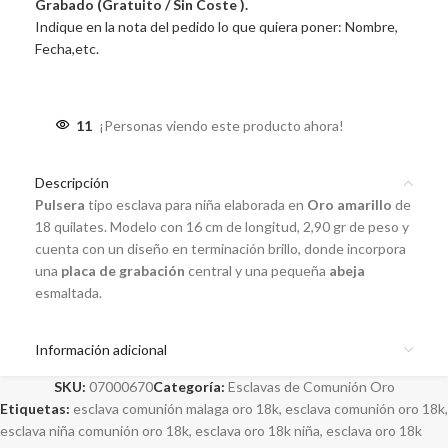
Grabado (Gratuito / Sin Coste ).
Indique en la nota del pedido lo que quiera poner: Nombre,
Fecha,etc.
11
¡Personas viendo este producto ahora!
Descripción
Pulsera
tipo esclava para niña elaborada en
Oro amarillo
de
18 quilates. Modelo con 16 cm de longitud, 2,90 gr de peso y
cuenta con un diseño en terminación brillo, donde incorpora
una
placa de grabación
central y una pequeña
abeja
esmaltada.
Información adicional
SKU:
07000670
Categoría:
Esclavas de Comunión Oro
Etiquetas:
esclava comunión malaga oro 18k
,
esclava comunión oro 18k
,
esclava niña comunión oro 18k
,
esclava oro 18k niña
,
esclava oro 18k