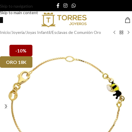
Skip to navigation
Skip to main content
Inicio
/
Joyería
/
Joyas Infantil
/
Esclavas de Comunión Oro
-10%
ORO 18K