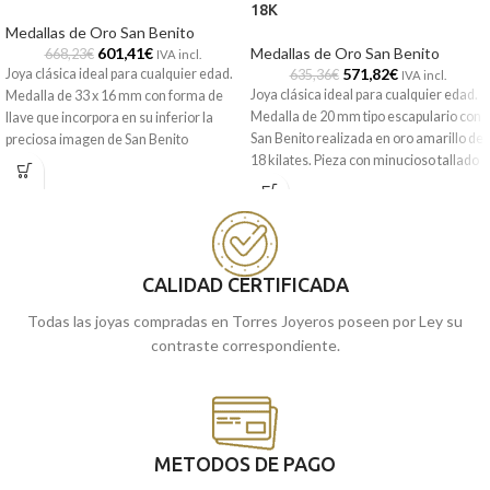
18K
Medallas de Oro San Benito
601,41
€
Medallas de Oro San Benito
668,23
€
IVA incl.
571,82
€
Joya clásica ideal para cualquier edad.
635,36
€
IVA incl.
Joya clásica ideal para cualquier edad.
Medalla de 33 x 16 mm con forma de
Medalla de 20 mm tipo escapulario con
llave que incorpora en su inferior la
San Benito realizada en oro amarillo de
preciosa imagen de San Benito
18 kilates. Pieza con minucioso tallado
realizada en oro amarillo de 18 kilates.
en la que encontramos todos sus
Pieza con minucioso tallado en la que
característicos detalles. Tanto
encontramos todos sus característicos
plegarias como, alzamiento de cruz o el
detalles. Tanto plegarias como,
mismísimo libro de las reglas. Una
alzamiento de cruz o el mismísimo libro
medalla perfecta para llevar a diario y
de las reglas. Una medalla perfecta
CALIDAD CERTIFICADA
que te acompañará para siempre.
para llevar a diario y que te
acompañará para siempre. Puedes
Todas las joyas compradas en Torres Joyeros poseen por Ley su
Puedes encontrarlo en nuestras
encontrarlo en nuestras tiendas
contraste correspondiente.
tiendas de Málaga, o si lo encargas
online, te lo enviamos a casa.
METODOS DE PAGO