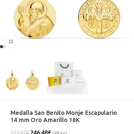
Clic para ampliar
Medalla San Benito Monje Escapulario
14 mm Oro Amarillo 18K
246,48
€
273,87
€
IVA incl.