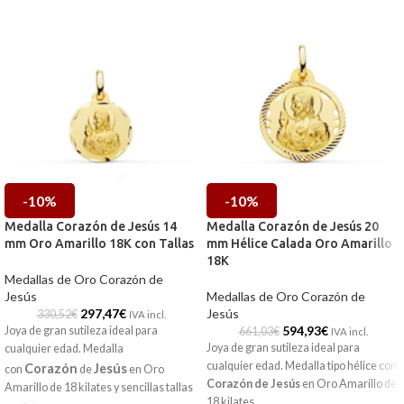
-10%
-10%
Medalla Corazón de Jesús 14
Medalla Corazón de Jesús 20
mm Oro Amarillo 18K con Tallas
mm Hélice Calada Oro Amarillo
18K
Medallas de Oro Corazón de
Jesús
Medallas de Oro Corazón de
297,47
€
Jesús
330,52
€
IVA incl.
594,93
€
Joya de gran sutileza ideal para
661,03
€
IVA incl.
Joya de gran sutileza ideal para
cualquier edad. Medalla
cualquier edad. Medalla tipo hélice con
Corazón
Jesús
con
de
en
Oro
Corazón de Jesús
en
Oro Amarillo
de
Amarillo
de 18 kilates y sencillas tallas
18 kilates.