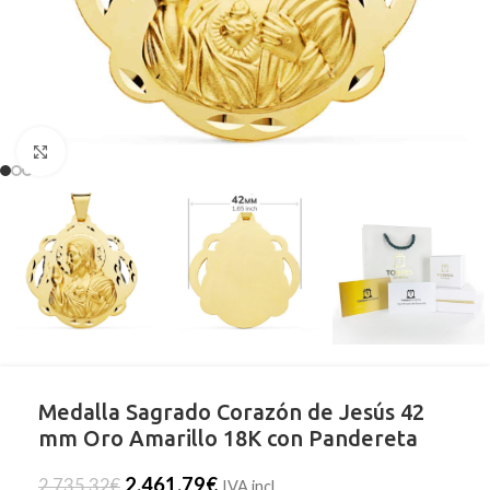
Clic para ampliar
Medalla Sagrado Corazón de Jesús 42
mm Oro Amarillo 18K con Pandereta
2.461,79
€
2.735,32
€
IVA incl.