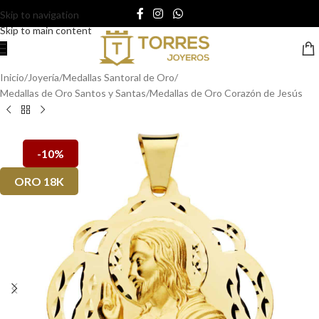
Skip to navigation
Skip to main content
Inicio
/
Joyería
/
Medallas Santoral de Oro
/
Medallas de Oro Santos y Santas
/
Medallas de Oro Corazón de Jesús
-10%
ORO 18K