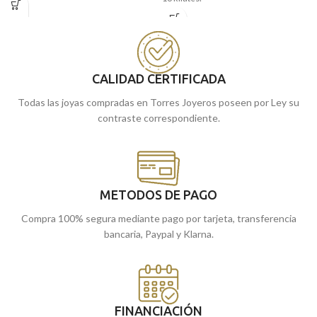
laterales.
Encuéntrala
en nuestras tiendas
Puedes encontrarla en nuestras
de
Málaga
, o
cómprala
online y te la
tiendas de Málaga, o comprarla
llevamos a casa.
online y te la enviamos a casa.
CALIDAD CERTIFICADA
Todas las joyas compradas en Torres Joyeros poseen por Ley su
contraste correspondiente.
METODOS DE PAGO
Compra 100% segura mediante pago por tarjeta, transferencia
bancaria, Paypal y Klarna.
FINANCIACIÓN